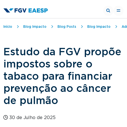
Trilha de navegação
Início
Blog Impacto
Blog Posts
Blog Impacto
Ad
Estudo da FGV propõe
impostos sobre o
tabaco para financiar
prevenção ao câncer
de pulmão
30 de Julho de 2025