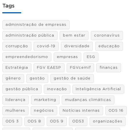
Tags
administração de empresas
administração pública
bem estar
coronavírus
corrupção
covid-19
diversidade
educação
empreendedorismo
empresas
ESG
Estratégia
FGV EAESP
FGVcemif
finanças
gênero
gestão
gestão de saúde
gestão pública
inovação
Inteligência Artificial
liderança
marketing
mudanças climáticas
mulheres
negócios
Notícias internas
ODS 16
ODS 3
ODS 8
ODS 9
ODS3
organizações