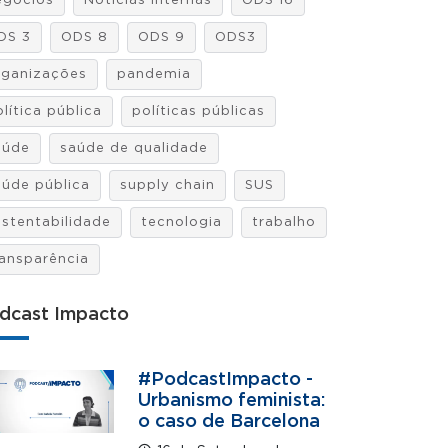
egócios
Notícias internas
ODS 16
DS 3
ODS 8
ODS 9
ODS3
rganizações
pandemia
lítica pública
políticas públicas
aúde
saúde de qualidade
aúde pública
supply chain
SUS
ustentabilidade
tecnologia
trabalho
ransparência
dcast Impacto
#PodcastImpacto -
Urbanismo feminista:
o caso de Barcelona