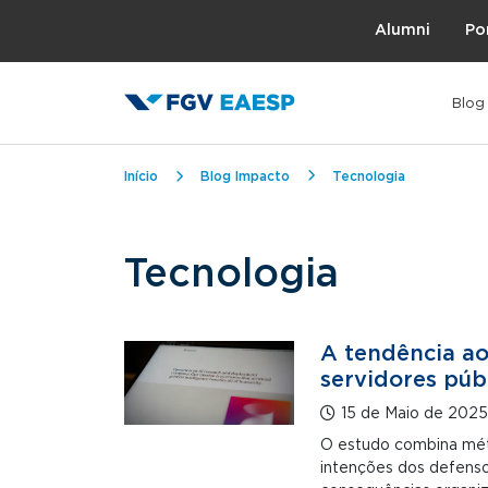
Topo
Alumni
Po
Blog
Trilha de navegação
Início
Blog Impacto
Tecnologia
Tecnologia
A tendência ao
servidores púb
15 de Maio de 2025
O estudo combina métod
intenções dos defenso