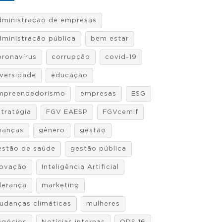
dministração de empresas
dministração pública
bem estar
oronavírus
corrupção
covid-19
iversidade
educação
mpreendedorismo
empresas
ESG
stratégia
FGV EAESP
FGVcemif
inanças
gênero
gestão
estão de saúde
gestão pública
novação
Inteligência Artificial
iderança
marketing
udanças climáticas
mulheres