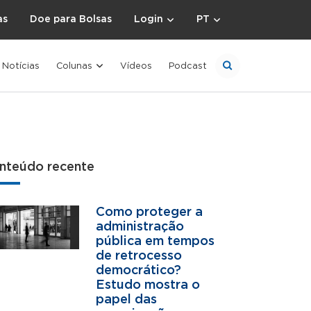
as
Doe para Bolsas
Login
PT
Notícias
Colunas
Vídeos
Podcast
nteúdo recente
Como proteger a
administração
pública em tempos
de retrocesso
democrático?
Estudo mostra o
papel das