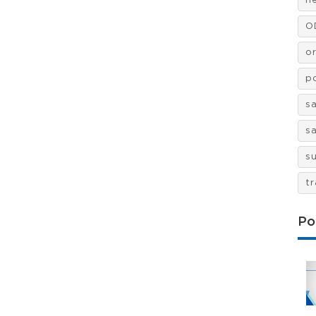
n
O
o
po
s
s
s
t
Po