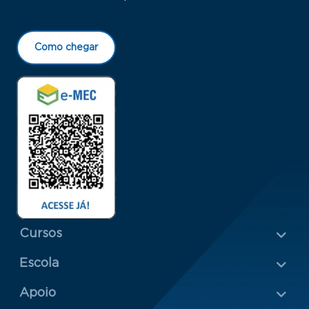
Como chegar
Menu Rodapé 1
Cursos
Escola
Rodapé 2
Apoio