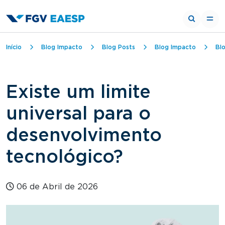
Trilha de navegação
Início
Blog Impacto
Blog Posts
Blog Impacto
Bl
Existe um limite
universal para o
desenvolvimento
tecnológico?
06 de Abril de 2026