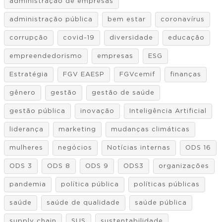
administração de empresas
administração pública
bem estar
coronavírus
corrupção
covid-19
diversidade
educação
empreendedorismo
empresas
ESG
Estratégia
FGV EAESP
FGVcemif
finanças
gênero
gestão
gestão de saúde
gestão pública
inovação
Inteligência Artificial
liderança
marketing
mudanças climáticas
mulheres
negócios
Notícias internas
ODS 16
ODS 3
ODS 8
ODS 9
ODS3
organizações
pandemia
política pública
políticas públicas
saúde
saúde de qualidade
saúde pública
supply chain
SUS
sustentabilidade