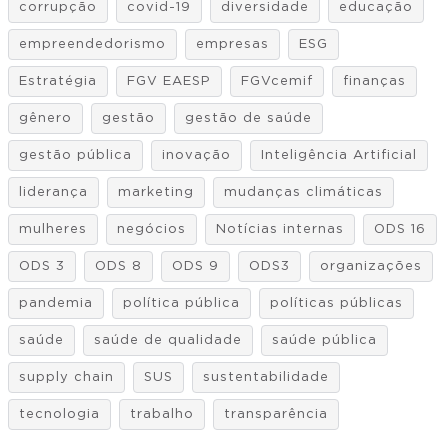
corrupção
covid-19
diversidade
educação
empreendedorismo
empresas
ESG
Estratégia
FGV EAESP
FGVcemif
finanças
gênero
gestão
gestão de saúde
gestão pública
inovação
Inteligência Artificial
liderança
marketing
mudanças climáticas
mulheres
negócios
Notícias internas
ODS 16
ODS 3
ODS 8
ODS 9
ODS3
organizações
pandemia
política pública
políticas públicas
saúde
saúde de qualidade
saúde pública
supply chain
SUS
sustentabilidade
tecnologia
trabalho
transparência