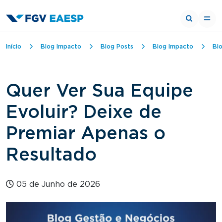
Trilha de navegação
Início
Blog Impacto
Blog Posts
Blog Impacto
Bl
Quer Ver Sua Equipe
Evoluir? Deixe de
Premiar Apenas o
Resultado
05 de Junho de 2026