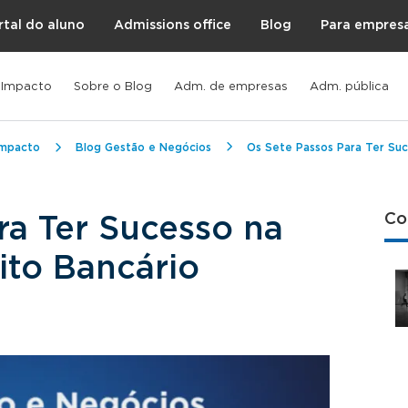
rtal do aluno
Admissions office
Blog
Para empres
 Impacto
Sobre o Blog
Adm. de empresas
Adm. pública
Impacto
Blog Gestão e Negócios
Os Sete Passos Para Ter Su
Co
ra Ter Sucesso na
ito Bancário