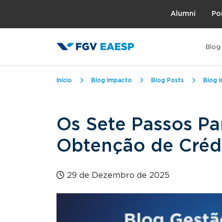
Topo
Alumni
Po
Blog
Trilha de navegação
Início
Blog Impacto
Blog Posts
Blog 
Os Sete Passos Pa
Obtenção de Créd
29 de Dezembro de 2025