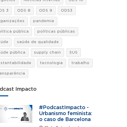
egócios
Notícias internas
ODS 16
DS 3
ODS 8
ODS 9
ODS3
rganizações
pandemia
lítica pública
políticas públicas
aúde
saúde de qualidade
aúde pública
supply chain
SUS
ustentabilidade
tecnologia
trabalho
ransparência
dcast Impacto
#PodcastImpacto -
Urbanismo feminista:
o caso de Barcelona