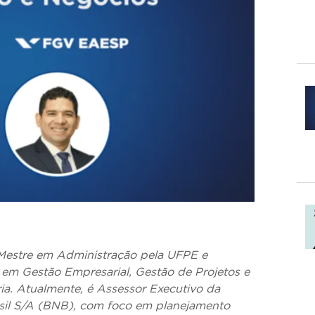
Mestre em Administração pela UFPE e
m Gestão Empresarial, Gestão de Projetos e
ria. Atualmente, é Assessor Executivo da
sil S/A (BNB), com foco em planejamento