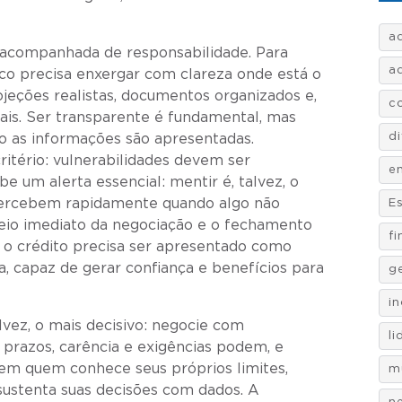
a
 acompanhada de responsabilidade. Para
a
co precisa enxergar com clareza onde está o
rojeções realistas, documentos organizados e,
c
rais. Ser transparente é fundamental, mas
d
 as informações são apresentadas.
ritério: vulnerabilidades devem ser
e
be um alerta essencial: mentir é, talvez, o
 percebem rapidamente quando algo não
E
ueio imediato da negociação e o fechamento
f
, o crédito precisa ser apresentado como
 capaz de gerar confiança e benefícios para
g
i
lvez, o mais decisivo: negocie com
l
, prazos, carência e exigências podem, e
bem quem conhece seus próprios limites,
m
ustenta suas decisões com dados. A