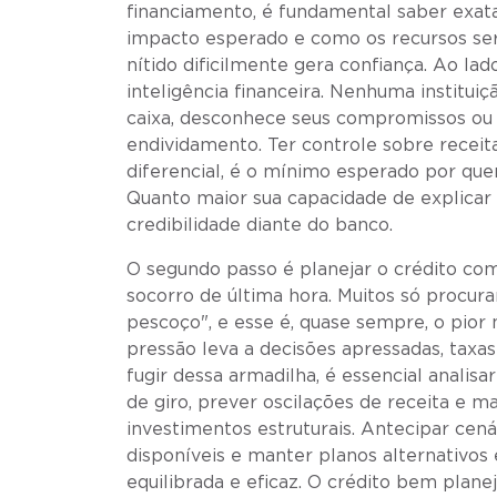
financiamento, é fundamental saber exata
impacto esperado e como os recursos se
nítido dificilmente gera confiança. Ao la
inteligência financeira. Nenhuma institu
caixa, desconhece seus compromissos ou é 
endividamento. Ter controle sobre receit
diferencial, é o mínimo esperado por quem
Quanto maior sua capacidade de explicar
credibilidade diante do banco.
O segundo passo é planejar o crédito co
socorro de última hora. Muitos só procur
pescoço", e esse é, quase sempre, o pior
pressão leva a decisões apressadas, taxas
fugir dessa armadilha, é essencial analis
de giro, prever oscilações de receita e 
investimentos estruturais. Antecipar cená
disponíveis e manter planos alternativo
equilibrada e eficaz. O crédito bem pla