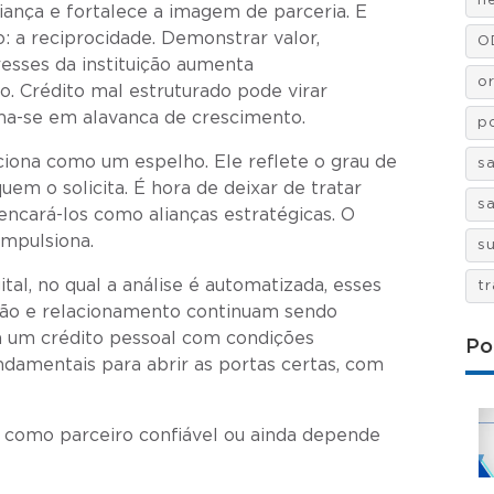
n
ança e fortalece a imagem de parceria. E
: a reciprocidade. Demonstrar valor,
O
sses da instituição aumenta
o
o. Crédito mal estruturado pode virar
ma-se em alavanca de crescimento.
po
nciona como um espelho. Ele reflete o grau de
s
em o solicita. É hora de deixar de tratar
s
cará-los como alianças estratégicas. O
impulsiona.
s
tal, no qual a análise é automatizada, esses
t
ção e relacionamento continuam sendo
ja um crédito pessoal com condições
Po
ndamentais para abrir as portas certas, com
o como parceiro confiável ou ainda depende