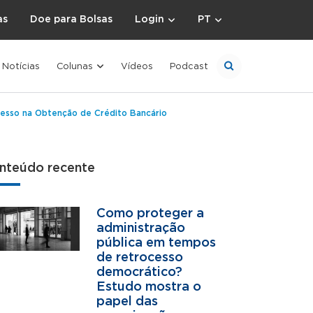
as
Doe para Bolsas
Login
PT
Notícias
Colunas
Vídeos
Podcast
cesso na Obtenção de Crédito Bancário
nteúdo recente
Como proteger a
administração
pública em tempos
de retrocesso
democrático?
Estudo mostra o
papel das