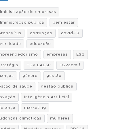
dministração de empresas
dministração pública
bem estar
oronavírus
corrupção
covid-19
iversidade
educação
mpreendedorismo
empresas
ESG
stratégia
FGV EAESP
FGVcemif
inanças
gênero
gestão
estão de saúde
gestão pública
novação
Inteligência Artificial
iderança
marketing
udanças climáticas
mulheres