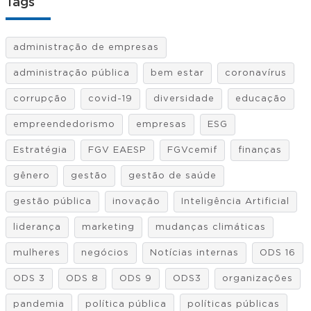
Tags
administração de empresas
administração pública
bem estar
coronavírus
corrupção
covid-19
diversidade
educação
empreendedorismo
empresas
ESG
Estratégia
FGV EAESP
FGVcemif
finanças
gênero
gestão
gestão de saúde
gestão pública
inovação
Inteligência Artificial
liderança
marketing
mudanças climáticas
mulheres
negócios
Notícias internas
ODS 16
ODS 3
ODS 8
ODS 9
ODS3
organizações
pandemia
política pública
políticas públicas