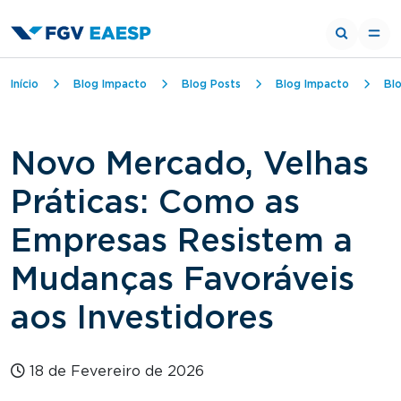
Trilha de navegação
Início
Blog Impacto
Blog Posts
Blog Impacto
Bl
Novo Mercado, Velhas
Práticas: Como as
Empresas Resistem a
Mudanças Favoráveis
aos Investidores
18 de Fevereiro de 2026