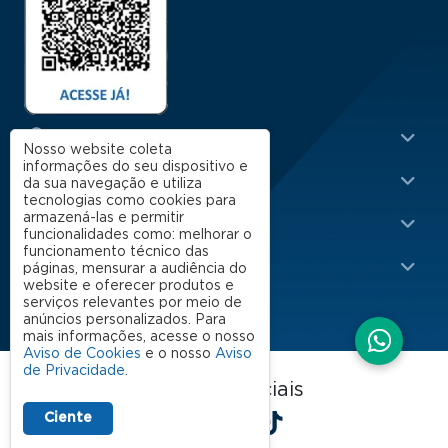
Menu Rodapé 1
Cursos
Nosso website coleta
informações do seu dispositivo e
Escola
da sua navegação e utiliza
tecnologias como cookies para
Rodapé 2
armazená-las e permitir
Apoio
funcionalidades como: melhorar o
funcionamento técnico das
Impacto
páginas, mensurar a audiência do
website e oferecer produtos e
serviços relevantes por meio de
anúncios personalizados. Para
mais informações, acesse o nosso
Aviso de Cookies
e o nosso
Aviso
de Privacidade
.
FGV EAESP nas redes sociais
LinkedIn
Facebook
Instagram
X
YouTube
Spotify
TikTok
Ciente