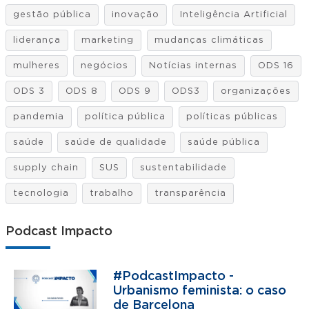
gestão pública
inovação
Inteligência Artificial
liderança
marketing
mudanças climáticas
mulheres
negócios
Notícias internas
ODS 16
ODS 3
ODS 8
ODS 9
ODS3
organizações
pandemia
política pública
políticas públicas
saúde
saúde de qualidade
saúde pública
supply chain
SUS
sustentabilidade
tecnologia
trabalho
transparência
Podcast Impacto
#PodcastImpacto -
Urbanismo feminista: o caso
de Barcelona