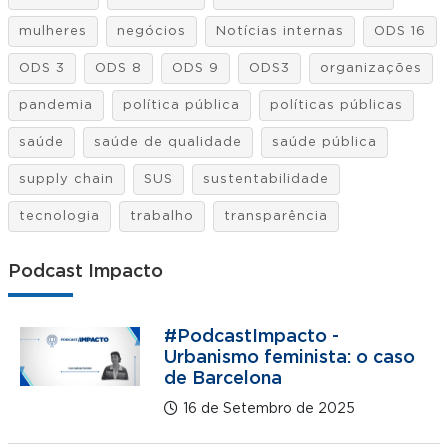
mulheres
negócios
Notícias internas
ODS 16
ODS 3
ODS 8
ODS 9
ODS3
organizações
pandemia
política pública
políticas públicas
saúde
saúde de qualidade
saúde pública
supply chain
SUS
sustentabilidade
tecnologia
trabalho
transparência
Podcast Impacto
#PodcastImpacto -
Urbanismo feminista: o caso
de Barcelona
16 de Setembro de 2025