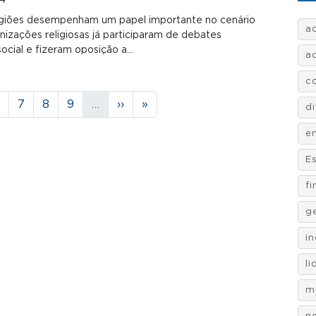
24
ligiões desempenham um papel importante no cenário
a
anizações religiosas já participaram de debates
 social e fizeram oposição a…
a
c
a
ágina
Página
Página
Página
Próxima página
Última página
7
8
9
…
››
»
d
e
E
f
g
i
l
m