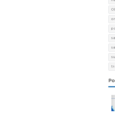
n
O
o
po
s
s
s
t
Po