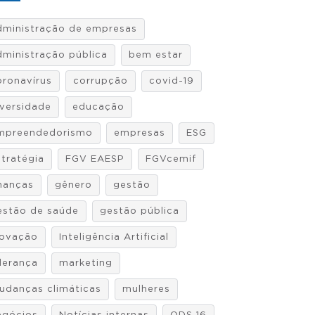
dministração de empresas
dministração pública
bem estar
oronavírus
corrupção
covid-19
iversidade
educação
mpreendedorismo
empresas
ESG
stratégia
FGV EAESP
FGVcemif
inanças
gênero
gestão
estão de saúde
gestão pública
novação
Inteligência Artificial
iderança
marketing
udanças climáticas
mulheres