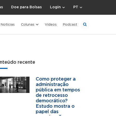
as
Doe para Bolsas
Login
PT
Notícias
Colunas
Vídeos
Podcast
nteúdo recente
Como proteger a
administração
pública em tempos
de retrocesso
democrático?
Estudo mostra o
papel das