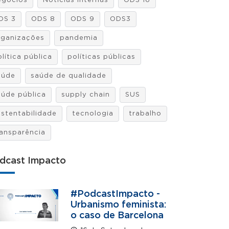
egócios
Notícias internas
ODS 16
DS 3
ODS 8
ODS 9
ODS3
rganizações
pandemia
lítica pública
políticas públicas
aúde
saúde de qualidade
aúde pública
supply chain
SUS
ustentabilidade
tecnologia
trabalho
ransparência
dcast Impacto
#PodcastImpacto -
Urbanismo feminista:
o caso de Barcelona