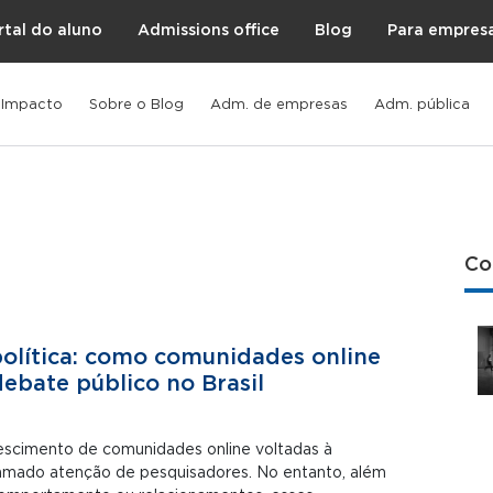
rtal do aluno
Admissions office
Blog
Para empres
 Impacto
Sobre o Blog
Adm. de empresas
Adm. pública
Co
olítica: como comunidades online
debate público no Brasil
rescimento de comunidades online voltadas à
amado atenção de pesquisadores. No entanto, além