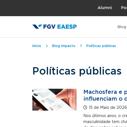
Topo
Alumni
Po
Blog
Trilha de navegação
Início
Blog Impacto
Políticas públicas
Políticas públicas
Machosfera e p
influenciam o 
15 de Maio de 2026
Nos últimos anos, o c
masculinidade tem ch