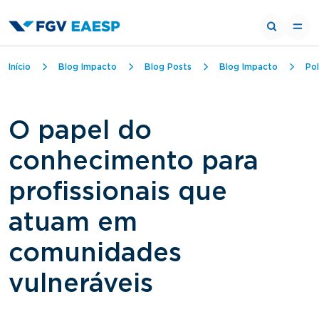
Trilha de navegação
Início
Blog Impacto
Blog Posts
Blog Impacto
Pol
O papel do
conhecimento para
profissionais que
atuam em
comunidades
vulneráveis