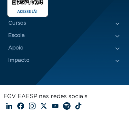
Menu Rodapé 1
Cursos
Escola
Rodapé 2
Apoio
Impacto
FGV EAESP nas redes sociais
LinkedIn
Facebook
Instagram
X
YouTube
Spotify
TikTok