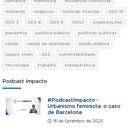
liderança
marketing
mudanças climáticas
mulheres
negócios
Notícias internas
ODS 16
ODS 3
ODS 8
ODS 9
ODS3
organizações
pandemia
política pública
políticas públicas
saúde
saúde de qualidade
saúde pública
supply chain
SUS
sustentabilidade
tecnologia
trabalho
transparência
Podcast Impacto
#PodcastImpacto -
Urbanismo feminista: o caso
de Barcelona
16 de Setembro de 2025