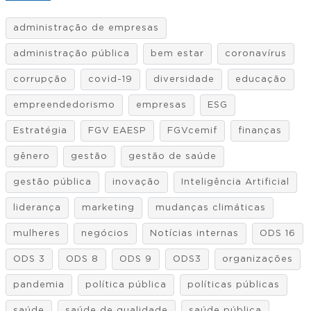
administração de empresas
administração pública
bem estar
coronavírus
corrupção
covid-19
diversidade
educação
empreendedorismo
empresas
ESG
Estratégia
FGV EAESP
FGVcemif
finanças
gênero
gestão
gestão de saúde
gestão pública
inovação
Inteligência Artificial
liderança
marketing
mudanças climáticas
mulheres
negócios
Notícias internas
ODS 16
ODS 3
ODS 8
ODS 9
ODS3
organizações
pandemia
política pública
políticas públicas
saúde
saúde de qualidade
saúde pública