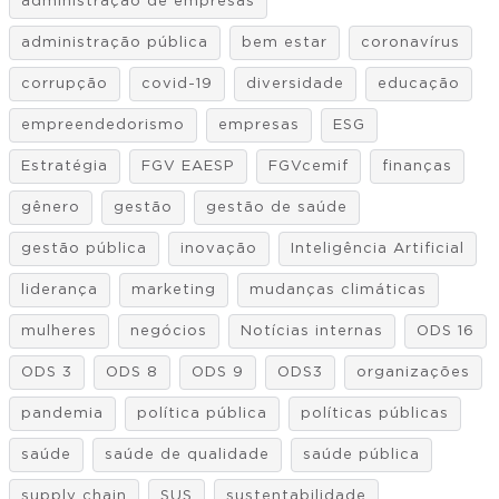
administração de empresas
administração pública
bem estar
coronavírus
corrupção
covid-19
diversidade
educação
empreendedorismo
empresas
ESG
Estratégia
FGV EAESP
FGVcemif
finanças
gênero
gestão
gestão de saúde
gestão pública
inovação
Inteligência Artificial
liderança
marketing
mudanças climáticas
mulheres
negócios
Notícias internas
ODS 16
ODS 3
ODS 8
ODS 9
ODS3
organizações
pandemia
política pública
políticas públicas
saúde
saúde de qualidade
saúde pública
supply chain
SUS
sustentabilidade