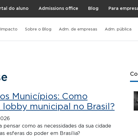
rtal do aluno
Admissions office
Blog
Para empres
 Impacto
Sobre o Blog
Adm. de empresas
Adm. pública
Co
se
os Municípios: Como
 lobby municipal no Brasil?
2026
a pensar como as necessidades da sua cidade
as esferas do poder em Brasília?