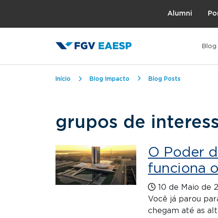
Topo
Alumni
Po
Blog
Trilha de navegação
Início
Blog Impacto
Blog Posts
grupos de interes
O Poder d
funciona o
10 de Maio de 
Você já parou par
chegam até as alt