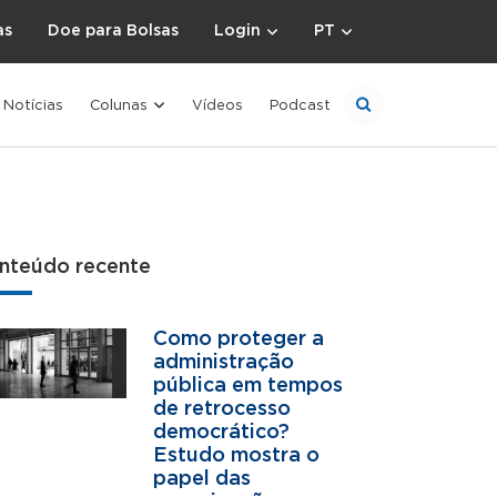
as
Doe para Bolsas
Login
PT
Notícias
Colunas
Vídeos
Podcast
nteúdo recente
Como proteger a
administração
pública em tempos
de retrocesso
democrático?
Estudo mostra o
papel das