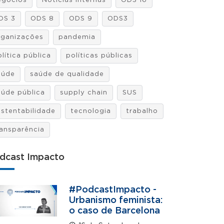
egócios
Notícias internas
ODS 16
DS 3
ODS 8
ODS 9
ODS3
rganizações
pandemia
lítica pública
políticas públicas
aúde
saúde de qualidade
aúde pública
supply chain
SUS
ustentabilidade
tecnologia
trabalho
ransparência
dcast Impacto
#PodcastImpacto -
Urbanismo feminista:
o caso de Barcelona