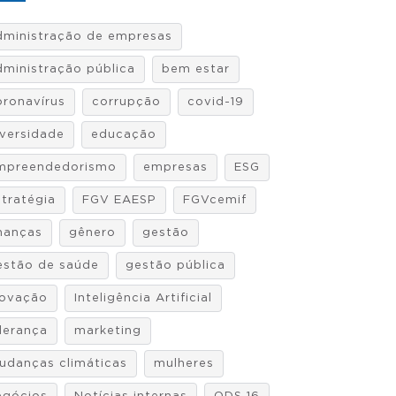
dministração de empresas
dministração pública
bem estar
oronavírus
corrupção
covid-19
iversidade
educação
mpreendedorismo
empresas
ESG
stratégia
FGV EAESP
FGVcemif
inanças
gênero
gestão
estão de saúde
gestão pública
novação
Inteligência Artificial
iderança
marketing
udanças climáticas
mulheres