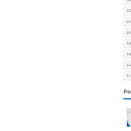
n
O
o
po
s
s
s
t
Po