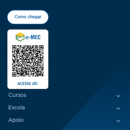
Como chegar
Menu Rodapé 1
Cursos
Escola
Rodapé 2
Apoio