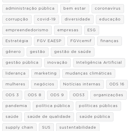
administração pública
bem estar
coronavírus
corrupção
covid-19
diversidade
educação
empreendedorismo
empresas
ESG
Estratégia
FGV EAESP
FGVcemif
finanças
gênero
gestão
gestão de saúde
gestão pública
inovação
Inteligência Artificial
liderança
marketing
mudanças climáticas
mulheres
negócios
Notícias internas
ODS 16
ODS 3
ODS 8
ODS 9
ODS3
organizações
pandemia
política pública
políticas públicas
saúde
saúde de qualidade
saúde pública
supply chain
SUS
sustentabilidade