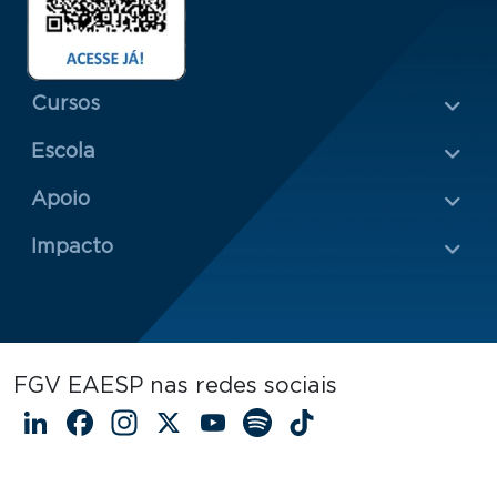
Menu Rodapé 1
Cursos
Escola
Rodapé 2
Apoio
Impacto
FGV EAESP nas redes sociais
LinkedIn
Facebook
Instagram
X
YouTube
Spotify
TikTok