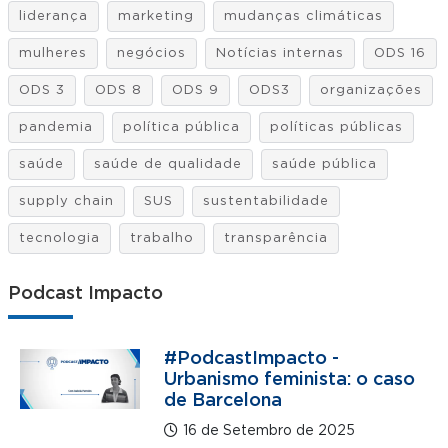
liderança
marketing
mudanças climáticas
mulheres
negócios
Notícias internas
ODS 16
ODS 3
ODS 8
ODS 9
ODS3
organizações
pandemia
política pública
políticas públicas
saúde
saúde de qualidade
saúde pública
supply chain
SUS
sustentabilidade
tecnologia
trabalho
transparência
Podcast Impacto
#PodcastImpacto -
Urbanismo feminista: o caso
de Barcelona
16 de Setembro de 2025