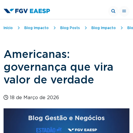
Trilha de navegação
Início
Blog Impacto
Blog Posts
Blog Impacto
Bl
Americanas:
governança que vira
valor de verdade
18 de Março de 2026