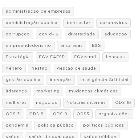
administração de empresas
administração pública
bem estar
coronavírus
corrupção
covid-19
diversidade
educação
empreendedorismo
empresas
ESG
Estratégia
FGV EAESP
FGVcemif
finanças
gênero
gestão
gestão de saúde
gestão pública
inovação
Inteligência Artificial
liderança
marketing
mudanças climáticas
mulheres
negócios
Notícias internas
ODS 16
ODS 3
ODS 8
ODS 9
ODS3
organizações
pandemia
política pública
políticas públicas
saúde
saúde de qualidade
saúde pública