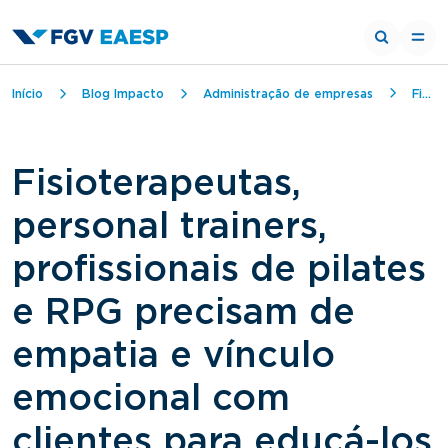
Trilha de navegação
Início
Blog Impacto
Administração de empresas
Fisioterapeutas, personal trainers, profissionais de pilates e RPG precisam de empatia e vínculo emocional com clientes para educá-los
Fisioterapeutas,
personal trainers,
profissionais de pilates
e RPG precisam de
empatia e vínculo
emocional com
clientes para educá-los