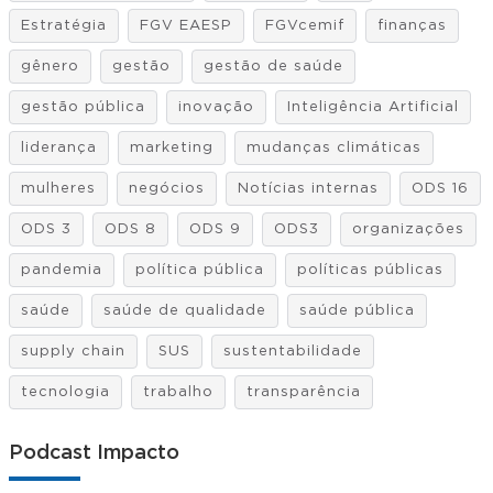
Estratégia
FGV EAESP
FGVcemif
finanças
gênero
gestão
gestão de saúde
gestão pública
inovação
Inteligência Artificial
liderança
marketing
mudanças climáticas
mulheres
negócios
Notícias internas
ODS 16
ODS 3
ODS 8
ODS 9
ODS3
organizações
pandemia
política pública
políticas públicas
saúde
saúde de qualidade
saúde pública
supply chain
SUS
sustentabilidade
tecnologia
trabalho
transparência
Podcast Impacto