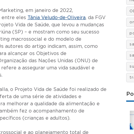
n
Marketing, em janeiro de 2022,
O
, entre eles
Tânia Veludo-de-Oliveira
, da FGV
o
rojeto Vida de Saúde, que levou a mudanças
ariúna (SP) – e mostram como seu sucesso
po
ting macrossocial e do modelo de
s
s autores do artigo indicam, assim, como
ra alcançar os Objetivos de
s
Organização das Nações Unidas (ONU) de
s
e refere a assegurar uma vida saudável e
.
t
lla, o Projeto Vida de Saúde foi realizado de
Po
ferta de uma série de atividades e
ra melhorar a qualidade da alimentação e
as. Também fez o acompanhamento de
pecíficos (crianças e adultos).
rossocial e ao planejamento total de