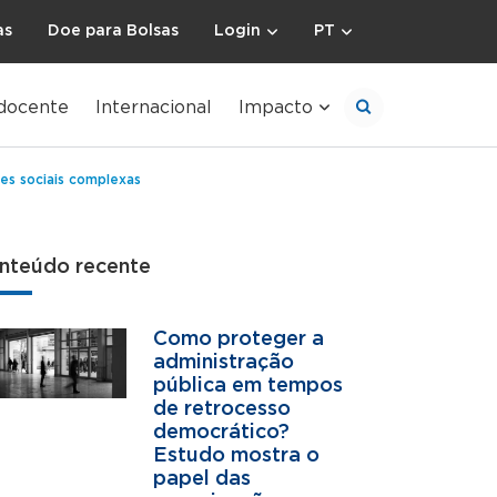
as
Doe para Bolsas
Login
PT
docente
Internacional
Impacto
es sociais complexas
nteúdo recente
Como proteger a
administração
pública em tempos
de retrocesso
democrático?
Estudo mostra o
papel das