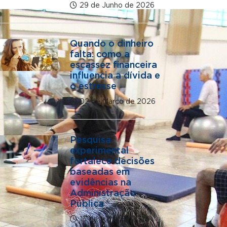
29 de Junho de 2026
Quando o dinheiro
falta: como a
escassez financeira
influencia a dívida e
o estresse
02 de Março de 2026
Pesquisa
experimental
fortalece decisões
baseadas em
evidências na
Administração
Pública
16 de Julho de 2026