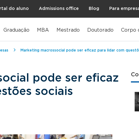
rtal do aluno
Admissions office
Blog
Para empres
Graduação
MBA
Mestrado
Doutorado
Corpo 
esas
Marketing macrossocial pode ser eficaz para lidar com questõ
Co
ocial pode ser eficaz
stões sociais