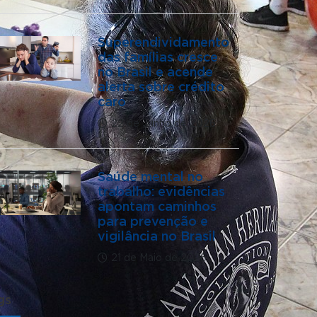
Superendividamento
das famílias cresce
no Brasil e acende
alerta sobre crédito
caro
22 de Junho de 2026
Saúde mental no
trabalho: evidências
apontam caminhos
para prevenção e
vigilância no Brasil
21 de Maio de 2026
gs