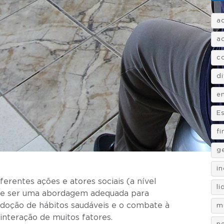
a
a
c
d
e
E
f
g
i
erentes ações e atores sociais (a nível
l
pode ser uma abordagem adequada para
doção de hábitos saudáveis e o combate à
m
interação de muitos fatores.