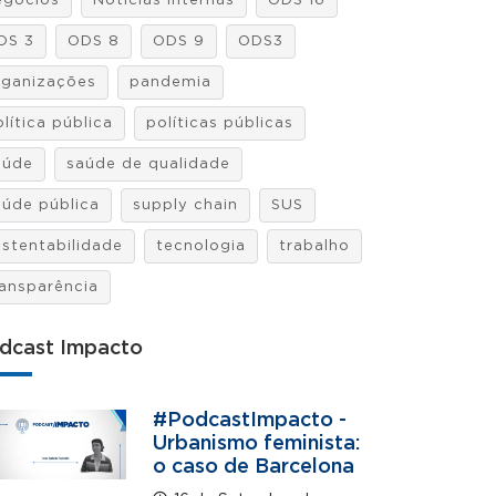
egócios
Notícias internas
ODS 16
DS 3
ODS 8
ODS 9
ODS3
rganizações
pandemia
lítica pública
políticas públicas
aúde
saúde de qualidade
aúde pública
supply chain
SUS
ustentabilidade
tecnologia
trabalho
ransparência
dcast Impacto
#PodcastImpacto -
Urbanismo feminista:
o caso de Barcelona