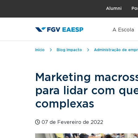
Topo
Alumni
Po
A Escola
Trilha de navegação
Início
Blog Impacto
Administração de empr
Marketing macross
para lidar com que
complexas
07 de Fevereiro de 2022