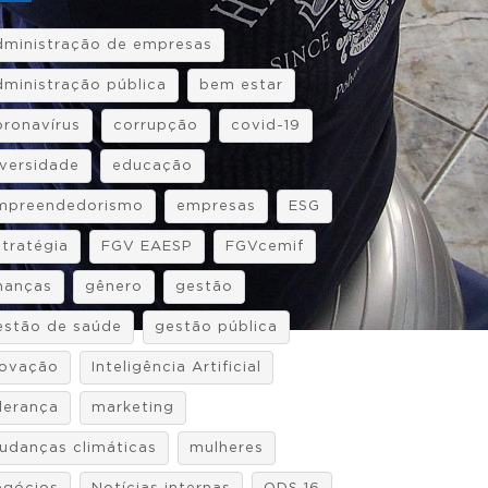
dministração de empresas
dministração pública
bem estar
oronavírus
corrupção
covid-19
iversidade
educação
mpreendedorismo
empresas
ESG
stratégia
FGV EAESP
FGVcemif
inanças
gênero
gestão
estão de saúde
gestão pública
novação
Inteligência Artificial
iderança
marketing
udanças climáticas
mulheres