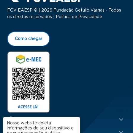
FGV EAESP © | 2026 Fundação Getulio Vargas - Todos
os direitos reservados |
Política de Privacidade
Como chegar
Menu Rodapé 1
Cursos
Nosso website coleta
informações do seu dispositivo e
Escola