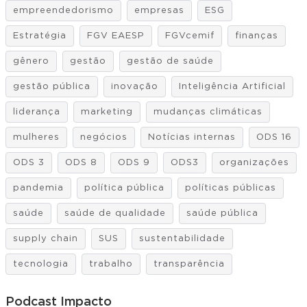
empreendedorismo
empresas
ESG
Estratégia
FGV EAESP
FGVcemif
finanças
gênero
gestão
gestão de saúde
gestão pública
inovação
Inteligência Artificial
liderança
marketing
mudanças climáticas
mulheres
negócios
Notícias internas
ODS 16
ODS 3
ODS 8
ODS 9
ODS3
organizações
pandemia
política pública
políticas públicas
saúde
saúde de qualidade
saúde pública
supply chain
SUS
sustentabilidade
tecnologia
trabalho
transparência
Podcast Impacto