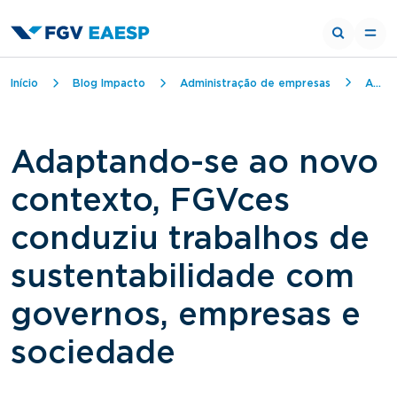
Trilha de navegação
Início
Blog Impacto
Administração de empresas
Adaptando-se ao novo contexto, FGVces conduziu trabalhos de sustentabilidade com governos, empresas e sociedade
Adaptando-se ao novo
contexto, FGVces
conduziu trabalhos de
sustentabilidade com
governos, empresas e
sociedade