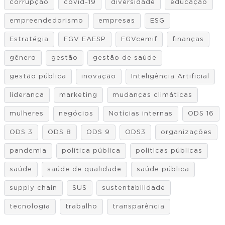
corrupção
covid-19
diversidade
educação
empreendedorismo
empresas
ESG
Estratégia
FGV EAESP
FGVcemif
finanças
gênero
gestão
gestão de saúde
gestão pública
inovação
Inteligência Artificial
liderança
marketing
mudanças climáticas
mulheres
negócios
Notícias internas
ODS 16
ODS 3
ODS 8
ODS 9
ODS3
organizações
pandemia
política pública
políticas públicas
saúde
saúde de qualidade
saúde pública
supply chain
SUS
sustentabilidade
tecnologia
trabalho
transparência