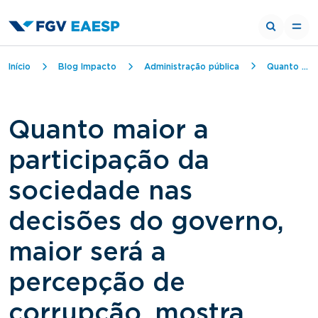
Trilha de navegação
Início
Blog Impacto
Administração pública
Quanto maior a participação da sociedade nas decisões do governo, maior será a percepção de corrupção, mostra pesquisa
Quanto maior a
participação da
sociedade nas
decisões do governo,
maior será a
percepção de
corrupção, mostra