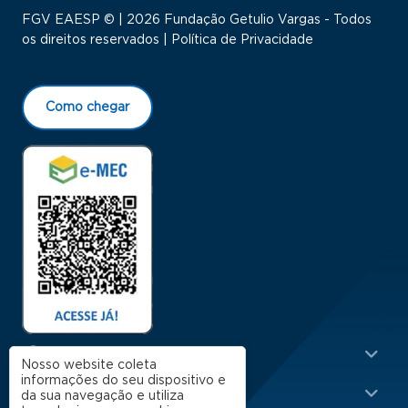
FGV EAESP © | 2026 Fundação Getulio Vargas - Todos
os direitos reservados |
Política de Privacidade
Como chegar
Menu Rodapé 1
Cursos
Nosso website coleta
informações do seu dispositivo e
Escola
da sua navegação e utiliza