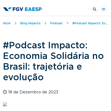
Trilha de navegação
Início
Blog Impacto
Podcast
#Podcast Impacto: Economia Solidária no Brasil: trajetória e evolução
#Podcast Impacto:
Economia Solidária no
Brasil: trajetória e
evolução
18 de Dezembro de 2023