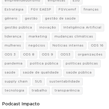
empreendedorismo
empresas
ESG
Estratégia
FGV EAESP
FGVcemif
finanças
gênero
gestão
gestão de saúde
gestão pública
inovação
Inteligência Artificial
liderança
marketing
mudanças climáticas
mulheres
negócios
Notícias internas
ODS 16
ODS 3
ODS 8
ODS 9
ODS3
organizações
pandemia
política pública
políticas públicas
saúde
saúde de qualidade
saúde pública
supply chain
SUS
sustentabilidade
tecnologia
trabalho
transparência
Podcast Impacto