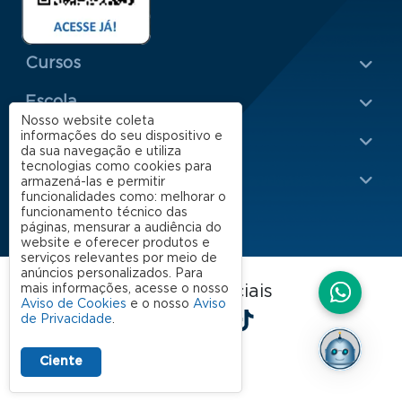
Menu Rodapé 1
Cursos
Escola
Nosso website coleta
Rodapé 2
informações do seu dispositivo e
Apoio
da sua navegação e utiliza
tecnologias como cookies para
Impacto
armazená-las e permitir
funcionalidades como: melhorar o
funcionamento técnico das
páginas, mensurar a audiência do
website e oferecer produtos e
serviços relevantes por meio de
anúncios personalizados. Para
FGV EAESP nas redes sociais
mais informações, acesse o nosso
Aviso de Cookies
e o nosso
Aviso
LinkedIn
Facebook
Instagram
X
YouTube
Spotify
TikTok
de Privacidade
.
Ciente