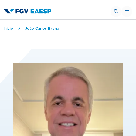
Trilha de navegação
Início
João Carlos Brega