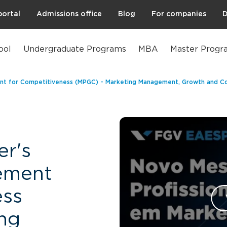
portal
Admissions office
Blog
For companies
D
ool
Undergraduate Programs
MBA
Master Progr
ent for Competitiveness (MPGC) - Marketing Management, Growth and C
er's
ement
ess
ng