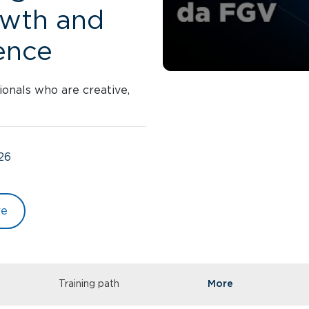
wth and
ence
ionals who are creative,
26
re
Training path
More