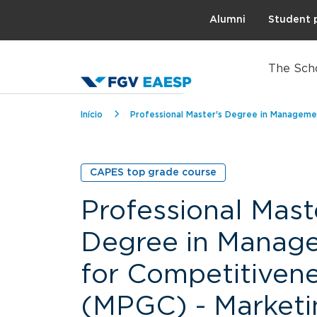
Topo
Alumni
Student 
The Sch
Breadcrumb
Início
Professional Master's Degree in Managem
CAPES top grade course
Professional Mast
Degree in Manag
for Competitiven
(MPGC) - Marketi