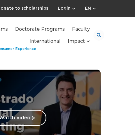
onate to scholarships
Login
EN
ams
Doctorate Programs
Faculty
International
Impact
onsumer Experience
Watch video