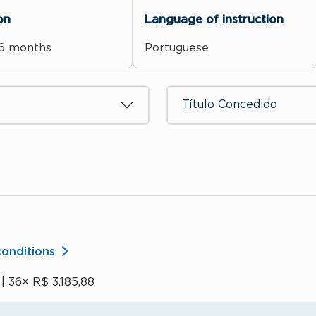
on
Language of instruction
, 6 months
Portuguese
Título Concedido
conditions
| 36× R$ 3.185,88