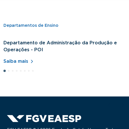
Departamentos de Ensino
Departamento de Administração da Produção e
D
Operações - POI
H
Saiba mais
S