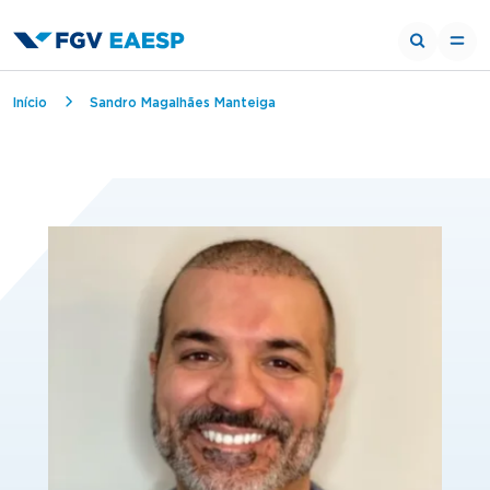
Trilha de navegação
Início
Sandro Magalhães Manteiga