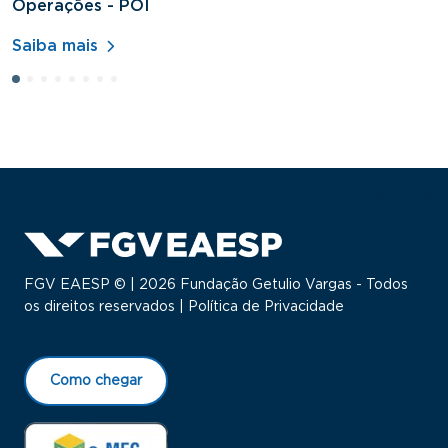
Operações - POI
H
Saiba mais
S
FGV EAESP © | 2026 Fundação Getulio Vargas - Todos
os direitos reservados |
Política de Privacidade
Como chegar