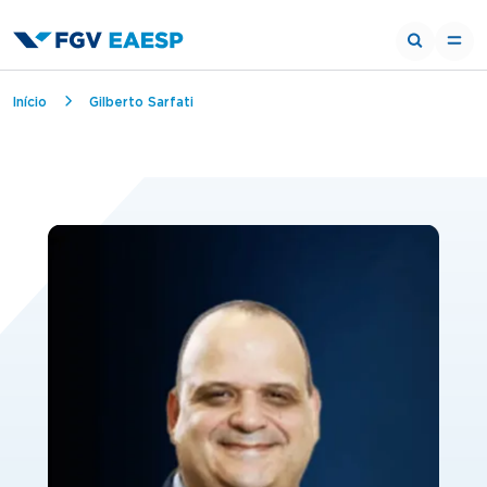
Trilha de navegação
Início
Gilberto Sarfati