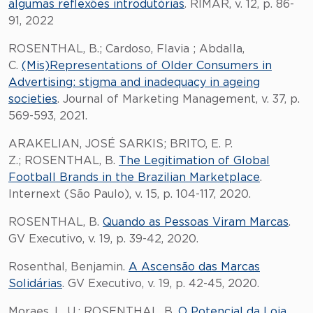
algumas reflexões introdutórias
. RIMAR, v. 12, p. 86-
91, 2022
ROSENTHAL, B.; Cardoso, Flavia ; Abdalla,
C.
(Mis)Representations of Older Consumers in
Advertising: stigma and inadequacy in ageing
societies
. Journal of Marketing Management, v. 37, p.
569-593, 2021.
ARAKELIAN, JOSÉ SARKIS; BRITO, E. P.
Z.; ROSENTHAL, B.
The Legitimation of Global
Football Brands in the Brazilian Marketplace
.
Internext (São Paulo), v. 15, p. 104-117, 2020.
ROSENTHAL, B.
Quando as Pessoas Viram Marcas
.
GV Executivo, v. 19, p. 39-42, 2020.
Rosenthal, Benjamin.
A Ascensão das Marcas
Solidárias
. GV Executivo, v. 19, p. 42-45, 2020.
Moraes, L. U.; ROSENTHAL, B.
O Potencial da Loja