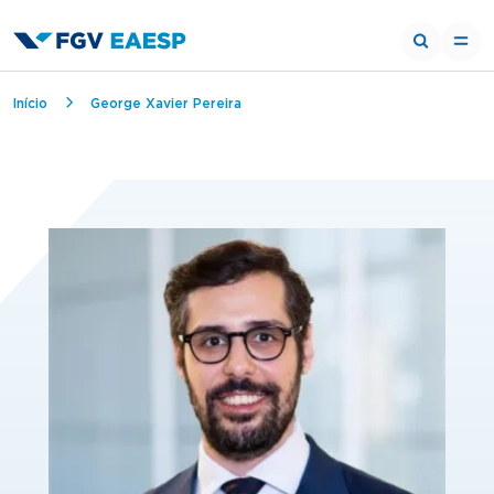
Trilha de navegação
Início
George Xavier Pereira