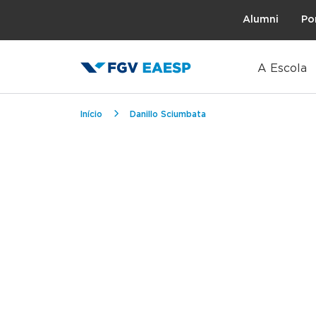
Topo
Alumni
Po
A Escola
Trilha de navegação
Início
Danillo Sciumbata