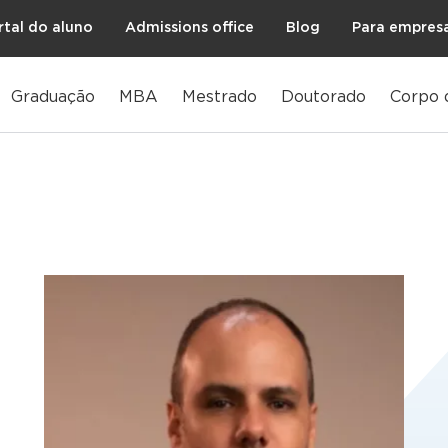
rtal do aluno
Admissions office
Blog
Para empres
Graduação
MBA
Mestrado
Doutorado
Corpo 