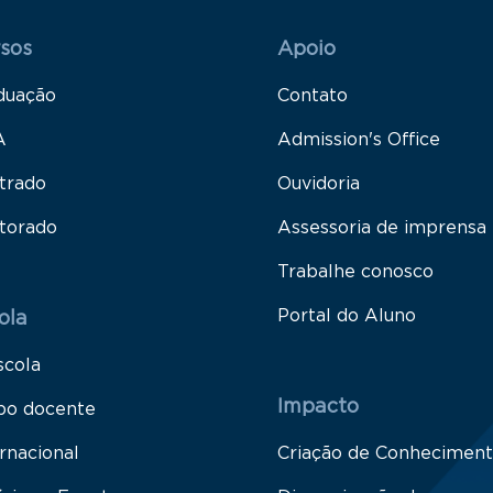
 Rodapé 1
Rodapé 2
sos
Apoio
duação
Contato
A
Admission's Office
trado
Ouvidoria
torado
Assessoria de imprensa
Trabalhe conosco
Portal do Aluno
ola
scola
Impacto
po docente
rnacional
Criação de Conhecimen