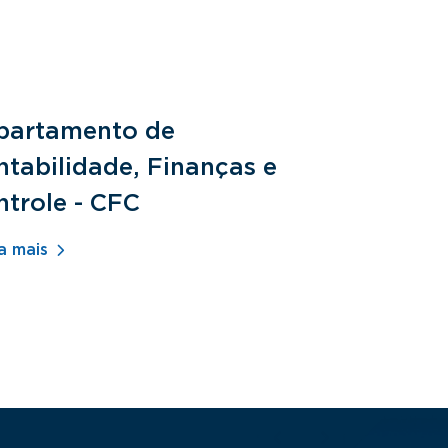
partamento de
Departam
tabilidade, Finanças e
Fundamen
ntrole - CFC
Jurídicos
a mais
Saiba mais