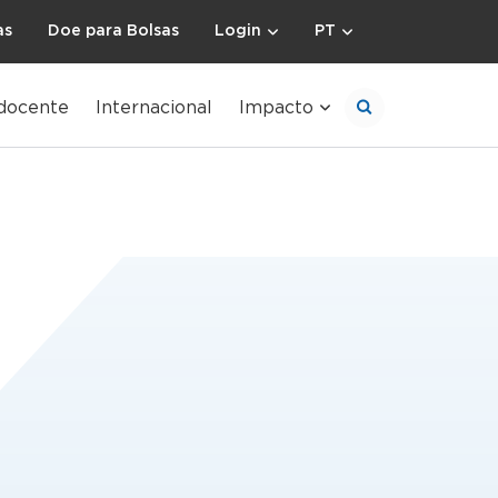
as
Doe para Bolsas
Login
PT
docente
Internacional
Impacto