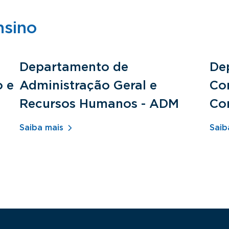
nsino
Departamento de
De
o e
Administração Geral e
Con
Recursos Humanos - ADM
Co
Saiba mais
Saib