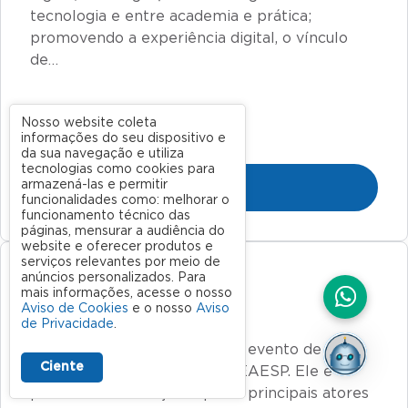
tecnologia e entre academia e prática;
promovendo a experiência digital, o vínculo
de…
10/11/2026 a 11/11/2026
Nosso website coleta
informações do seu dispositivo e
08:45 às 17:15
da sua navegação e utiliza
tecnologias como cookies para
armazená-las e permitir
Saiba mais
funcionalidades como: melhorar o
funcionamento técnico das
páginas, mensurar a audiência do
website e oferecer produtos e
serviços relevantes por meio de
anúncios personalizados. Para
Presencial
mais informações, acesse o nosso
Aviso de Cookies
e o nosso
Aviso
FGV Empreende
de Privacidade
.
O FGV Empreende é o maior evento de
Ciente
empreendedorismo da FGV EAESP. Ele é
produzido em conjunto pelos principais atores