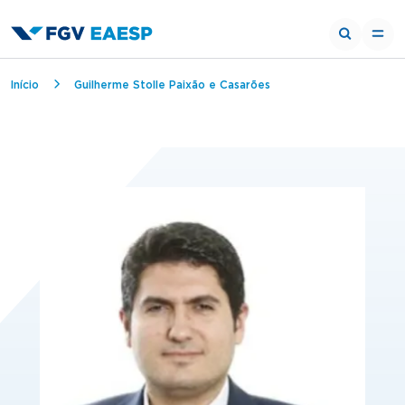
Trilha de navegação
Início
Guilherme Stolle Paixão e Casarões