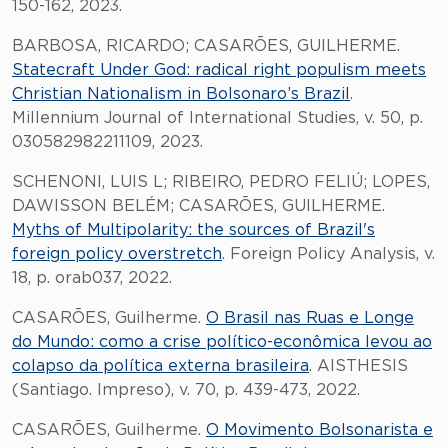
150-162, 2023.
BARBOSA, RICARDO; CASARÕES, GUILHERME.
Statecraft Under God: radical right populism meets
Christian Nationalism in Bolsonaro’s Brazil
.
Millennium Journal of International Studies, v. 50, p.
030582982211109, 2023.
SCHENONI, LUIS L; RIBEIRO, PEDRO FELIÚ; LOPES,
DAWISSON BELÉM; CASARÕES, GUILHERME.
Myths of Multipolarity: the sources of Brazil's
foreign policy overstretch
. Foreign Policy Analysis, v.
18, p. orab037, 2022.
CASARÕES, Guilherme.
O Brasil nas Ruas e Longe
do Mundo: como a crise político-econômica levou ao
colapso da política externa brasileira
. AISTHESIS
(Santiago. Impreso), v. 70, p. 439-473, 2022.
CASARÕES, Guilherme.
O Movimento Bolsonarista e