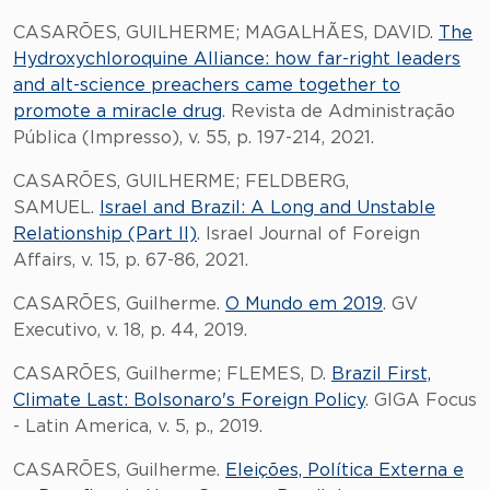
CASARÕES, GUILHERME; MAGALHÃES, DAVID.
The
Hydroxychloroquine Alliance: how far-right leaders
and alt-science preachers came together to
promote a miracle drug
. Revista de Administração
Pública (Impresso), v. 55, p. 197-214, 2021.
CASARÕES, GUILHERME; FELDBERG,
SAMUEL.
Israel and Brazil: A Long and Unstable
Relationship (Part II)
. Israel Journal of Foreign
Affairs, v. 15, p. 67-86, 2021.
CASARÕES, Guilherme.
O Mundo em 2019
. GV
Executivo, v. 18, p. 44, 2019.
CASARÕES, Guilherme; FLEMES, D.
Brazil First,
Climate Last: Bolsonaro's Foreign Policy
. GIGA Focus
- Latin America, v. 5, p., 2019.
CASARÕES, Guilherme.
Eleições, Política Externa e