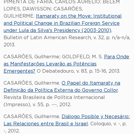
PIMENTA DE FARIA, CARLOS AURÉLIO; BELÉM
LOPES, DAWISSON; CASARÕES,
GUILHERME.
Itamaraty on the Move: Institutional
and Political Change in Brazilian Foreign Service
under Lula da Silva's Presidency (2003-2010)
.
Bulletin of Latin American Research, v. 32, p. n/a-n/a,
2013.
CASARÕES, Guilherme; GOLDFELD, M. S.
Para Onde
as Manifestações Levarão as Potências
Emergentes?
O Debatedouro, v. 83, p. 15-16, 2013.
CASARÕES, Guilherme.
O Papel do Itamaraty na
Definição da Política Externa do Governo Collor
.
Revista Brasileira de Política Internacional
(Impresso), v. 55, p. ---, 2012.
CASARÕES, Guilherme.
Diálogo Posible y Necesário:
Las Relaciones entre Brasil e Israel
. Coloquio, v. -, p.
-, 2012.