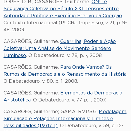
LOPES, D. B.; CASARÕES, Guilherme.
ONU e
Segurança Coletiva no Século XXI. Tensões entre
Autoridade Política e Exercício Efetivo da Coerção
.
Contexto Internacional (PUCRJ. Impresso), v. 31, p. 9-
48, 2009.
CASARÕES, Guilherme.
Guerrilha, Poder e Ação
Coletiva: Uma Análise do Movimento Sendero
Luminoso
. O Debatedouro, v. 78, p. -, 2008.
CASARÕES, Guilherme.
Para Onde Vamos? Os
Rumos da Democracia e o Renascimento da História
.
O Debatedouro, v. 80, p. 1, 2008.
CASARÕES, Guilherme.
Elementos da Democracia
Aristotélica
. O Debatedouro, v. 77, p. -, 2007.
CASARÕES, Guilherme; GAMA, R.V.P.S.G.
Modelagem,
Simulação e Relações Internacionais: Limites e
Possibilidades (Parte I)
. O Debatedouro, v. 59, p. 12-