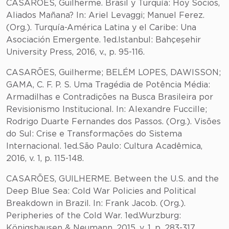
CASARÕES, Guilherme. Brasil y Turquía: Hoy Socios,
Aliados Mañana? In: Ariel Levaggi; Manuel Ferez.
(Org.). Turquía-América Latina y el Caribe: Una
Asociación Emergente. 1ed.Istanbul: Bahçeşehir
University Press, 2016, v., p. 95-116.
CASARÕES, Guilherme; BELÉM LOPES, DAWISSON;
GAMA, C. F. P. S. Uma Tragédia de Potência Média:
Armadilhas e Contradições na Busca Brasileira por
Revisionismo Institucional. In: Alexandre Fuccille;
Rodrigo Duarte Fernandes dos Passos. (Org.). Visões
do Sul: Crise e Transformações do Sistema
Internacional. 1ed.São Paulo: Cultura Acadêmica,
2016, v. 1, p. 115-148.
CASARÕES, GUILHERME. Between the U.S. and the
Deep Blue Sea: Cold War Policies and Political
Breakdown in Brazil. In: Frank Jacob. (Org.).
Peripheries of the Cold War. 1ed.Wurzburg:
Königshausen & Neumann, 2015, v. 1, p. 283-317.