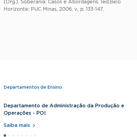
(Org.). Soberania: Casos e Abordagens. 1ed.Belo
Horizonte: PUC Minas, 2006, v., p. 133-147.
Departamentos de Ensino
Departamento de Administração da Produção e
D
Operações - POI
H
Saiba mais
S