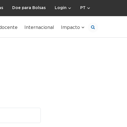
as
Doe para Bolsas
Login
PT
docente
Internacional
Impacto