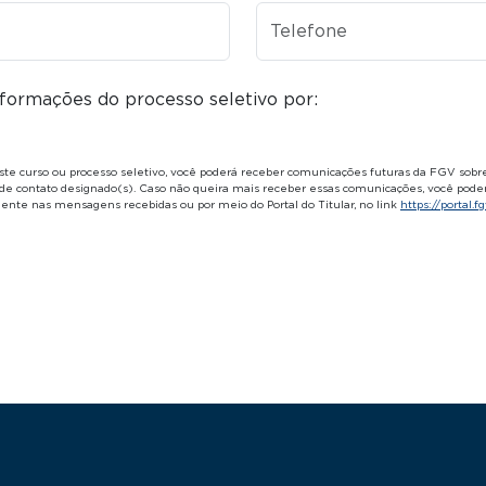
Telefone
formações do processo seletivo por:
ste curso ou processo seletivo, você poderá receber comunicações futuras da FGV sobr
de contato designado(s). Caso não queira mais receber essas comunicações, você poder
te nas mensagens recebidas ou por meio do Portal do Titular, no link
https://portal.f
 Rodapé 1
Rodapé 2