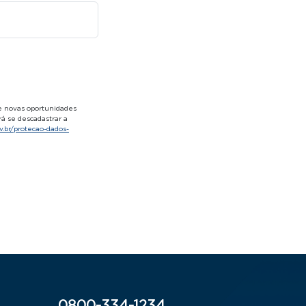
e novas oportunidades
á se descadastrar a
gv.br/protecao-dados-