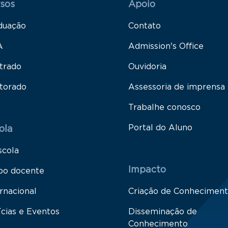
sos
Apoio
duação
Contato
A
Admission's Office
trado
Ouvidoria
torado
Assessoria de imprensa
Trabalhe conosco
Portal do Aluno
ola
scola
Impacto
po docente
rnacional
Criação de Conhecimen
ícias e Eventos
Disseminação de
Conhecimento