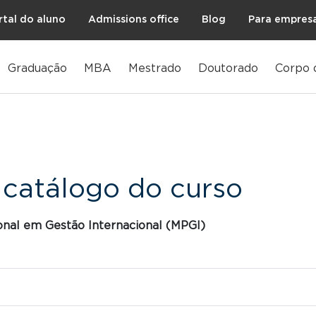
rtal do aluno
Admissions office
Blog
Para empres
Graduação
MBA
Mestrado
Doutorado
Corpo 
 catálogo do curso
onal em Gestão Internacional (MPGI)