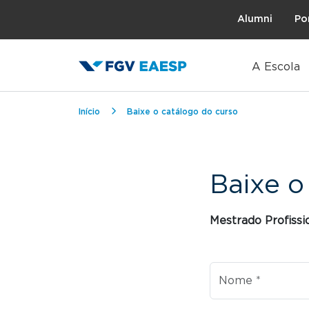
Topo
Alumni
Po
A Escola
Trilha de navegação
Início
Baixe o catálogo do curso
Baixe o
Curso
Mestrado Profissi
Nome