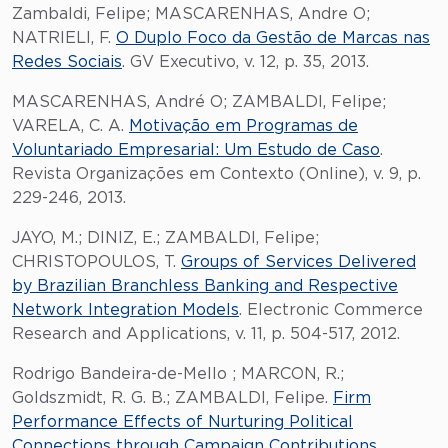
Zambaldi, Felipe; MASCARENHAS, Andre O;
NATRIELI, F.
O Duplo Foco da Gestão de Marcas nas
Redes Sociais
. GV Executivo, v. 12, p. 35, 2013.
MASCARENHAS, André O; ZAMBALDI, Felipe;
VARELA, C. A.
Motivação em Programas de
Voluntariado Empresarial: Um Estudo de Caso
.
Revista Organizações em Contexto (Online), v. 9, p.
229-246, 2013.
JAYO, M.; DINIZ, E.; ZAMBALDI, Felipe;
CHRISTOPOULOS, T.
Groups of Services Delivered
by Brazilian Branchless Banking and Respective
Network Integration Models
. Electronic Commerce
Research and Applications, v. 11, p. 504-517, 2012.
Rodrigo Bandeira-de-Mello ; MARCON, R.;
Goldszmidt, R. G. B.; ZAMBALDI, Felipe.
Firm
Performance Effects of Nurturing Political
Connections through Campaign Contributions
.