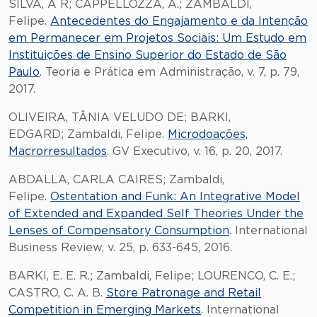
SILVA, A R; CAPPELLOZZA, A.; ZAMBALDI,
Felipe.
Antecedentes do Engajamento e da Intenção
em Permanecer em Projetos Sociais: Um Estudo em
Instituições de Ensino Superior do Estado de São
Paulo
. Teoria e Prática em Administração, v. 7, p. 79,
2017.
OLIVEIRA, TÂNIA VELUDO DE; BARKI,
EDGARD; Zambaldi, Felipe.
Microdoações,
Macrorresultados
. GV Executivo, v. 16, p. 20, 2017.
ABDALLA, CARLA CAIRES; Zambaldi,
Felipe.
Ostentation and Funk: An Integrative Model
of Extended and Expanded Self Theories Under the
Lenses of Compensatory Consumption
. International
Business Review, v. 25, p. 633-645, 2016.
BARKI, E. E. R.; Zambaldi, Felipe; LOURENCO, C. E.;
CASTRO, C. A. B.
Store Patronage and Retail
Competition in Emerging Markets
. International