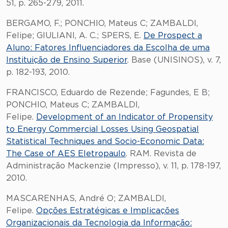
51, p. 265-279, 2011.
BERGAMO, F.; PONCHIO, Mateus C; ZAMBALDI,
Felipe; GIULIANI, A. C.; SPERS, E.
De Prospect a
Aluno: Fatores Influenciadores da Escolha de uma
Instituição de Ensino Superior
. Base (UNISINOS), v. 7,
p. 182-193, 2010.
FRANCISCO, Eduardo de Rezende; Fagundes, E B;
PONCHIO, Mateus C; ZAMBALDI,
Felipe.
Development of an Indicator of Propensity
to Energy Commercial Losses Using Geospatial
Statistical Techniques and Socio-Economic Data:
The Case of AES Eletropaulo
. RAM. Revista de
Administração Mackenzie (Impresso), v. 11, p. 178-197,
2010.
MASCARENHAS, André O; ZAMBALDI,
Felipe.
Opções Estratégicas e Implicações
Organizacionais da Tecnologia da Informação: