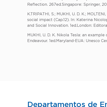
Reflection. 267ed.Singapore: Springer, 20
K.TRIPATHI, S.; MUKHI, U. D. K.; MOLTENI,
social impact (Cap.12). In: Katerina Nico
and Social Innovation. 1ed.London: Editora 
MUKHI, U. D. K. Nikola Tesla: an example o
Endeavour. 1ed.Maryland-EUA: Unesco Cente
Departamentos de E