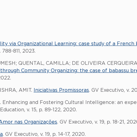
ity via Organizational Learning: case study of a French 
. 788-811, 2023.
, UMESH; QUENTAL, CAMILLA; DE OLIVEIRA CERQUEI
n through Community Organizing: the case of babassu b
2022.
ISHRA, AMIT.
Iniciativas Promissoras
. GV Executivo, v. 20
hancing and Fostering Cultural Intelligence: an experie
Education, v. 15, p. 89-122, 2020.
Amor nas Organizações
. GV Executivo, v. 19, p. 18-21, 202
da
. GV Executivo, v. 19, p. 14-17, 2020.