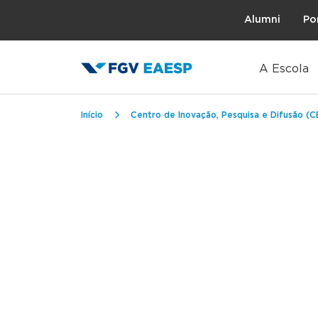
Topo
Alumni
Po
A Escola
Trilha de navegação
Início
Centro de Inovação, Pesquisa e Difusão (