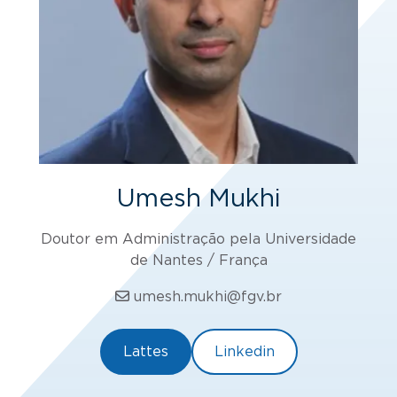
Umesh Mukhi
Doutor em Administração pela Universidade
de Nantes / França
umesh.mukhi@fgv.br
Lattes
Linkedin