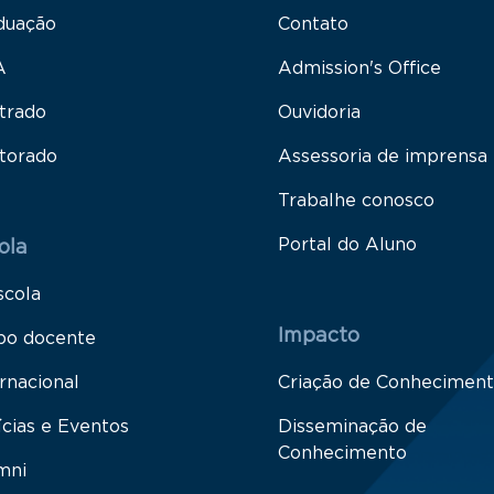
duação
Contato
A
Admission's Office
trado
Ouvidoria
torado
Assessoria de imprensa
Trabalhe conosco
Portal do Aluno
ola
scola
Impacto
po docente
rnacional
Criação de Conhecimen
ícias e Eventos
Disseminação de
Conhecimento
mni