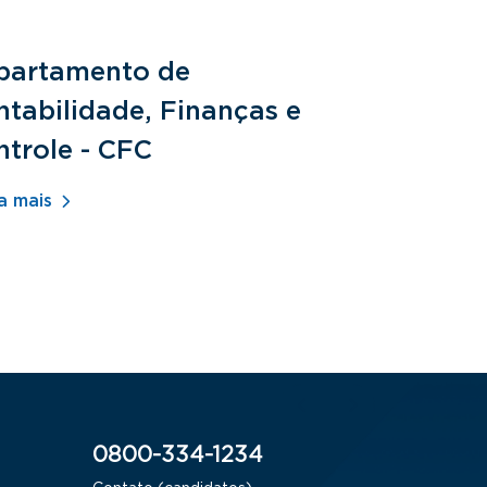
partamento de
Departam
tabilidade, Finanças e
Fundamen
ntrole - CFC
Jurídicos
a mais
Saiba mais
0800-334-1234