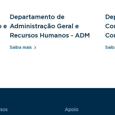
Departamento de
De
o e
Administração Geral e
Con
Recursos Humanos - ADM
Co
Saiba mais
Saib
 Rodapé 1
Rodapé 2
sos
Apoio