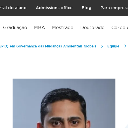
rtal do aluno
Admissions office
Blog
Para empres
Graduação
MBA
Mestrado
Doutorado
Corpo 
CEPID) em Governança das Mudanças Ambientais Globais
Equipe