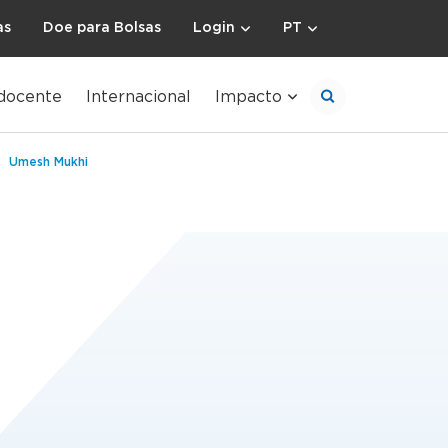
as
Doe para Bolsas
Login
PT
docente
Internacional
Impacto
Umesh Mukhi