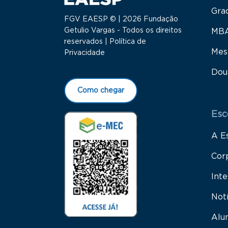
Gra
FGV EAESP © | 2026 Fundação
Getulio Vargas - Todos os direitos
MB
reservados |
Política de
Mes
Privacidade
Dou
Como chegar
Esc
A E
Cor
Inte
Not
Alu