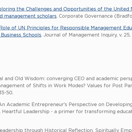
loring the Challenges and Opportunities of the United
and management scholars
. Corporate Governance (Bradford
Role of UN Principles for Responsible Management Educ
n Business Schools
. Journal of Management Inquiry, v. 25, 
 and Old Wisdom: converging CEO and academic persp
nagement of Shifts in Work Modes? Values for Post Pand
35-50.
Academic Entrepreneur's Perspective on Developing H
 Heartful Leadership - a primer for transforming educatio
dership through Historical Reflection. Spiritually Em