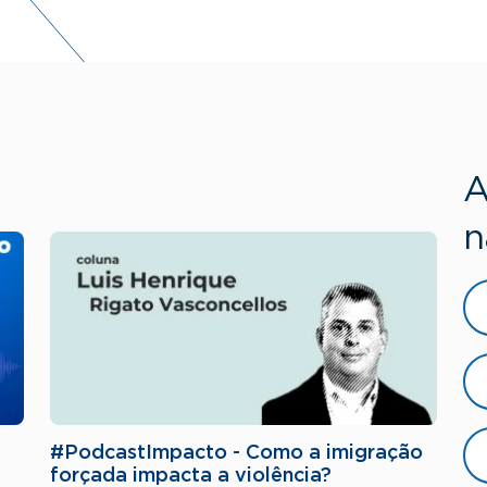
A
n
#PodcastImpacto - Como a imigração
forçada impacta a violência?