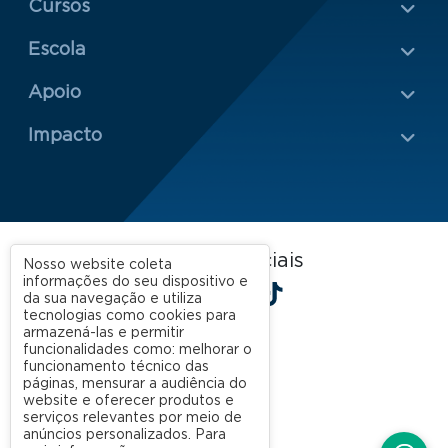
Cursos
Escola
Rodapé 2
Apoio
Impacto
FGV EAESP nas redes sociais
Nosso website coleta
informações do seu dispositivo e
LinkedIn
Facebook
Instagram
X
YouTube
Spotify
TikTok
da sua navegação e utiliza
tecnologias como cookies para
armazená-las e permitir
funcionalidades como: melhorar o
funcionamento técnico das
páginas, mensurar a audiência do
website e oferecer produtos e
serviços relevantes por meio de
anúncios personalizados. Para