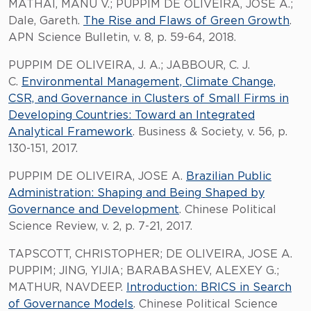
MATHAI, MANU V.; PUPPIM DE OLIVEIRA, JOSE A.;
Dale, Gareth.
The Rise and Flaws of Green Growth
.
APN Science Bulletin, v. 8, p. 59-64, 2018.
PUPPIM DE OLIVEIRA, J. A.; JABBOUR, C. J.
C.
Environmental Management, Climate Change,
CSR, and Governance in Clusters of Small Firms in
Developing Countries: Toward an Integrated
Analytical Framework
. Business & Society, v. 56, p.
130-151, 2017.
PUPPIM DE OLIVEIRA, JOSE A.
Brazilian Public
Administration: Shaping and Being Shaped by
Governance and Development
. Chinese Political
Science Review, v. 2, p. 7-21, 2017.
TAPSCOTT, CHRISTOPHER; DE OLIVEIRA, JOSE A.
PUPPIM; JING, YIJIA; BARABASHEV, ALEXEY G.;
MATHUR, NAVDEEP.
Introduction: BRICS in Search
of Governance Models
. Chinese Political Science