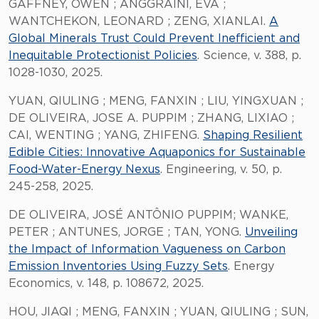
GAFFNEY, OWEN ; ANGGRAINI, EVA ;
WANTCHEKON, LEONARD ; ZENG, XIANLAI.
A
Global Minerals Trust Could Prevent Inefficient and
Inequitable Protectionist Policies
. Science, v. 388, p.
1028-1030, 2025.
YUAN, QIULING ; MENG, FANXIN ; LIU, YINGXUAN ;
DE OLIVEIRA, JOSE A. PUPPIM ; ZHANG, LIXIAO ;
CAI, WENTING ; YANG, ZHIFENG.
Shaping Resilient
Edible Cities: Innovative Aquaponics for Sustainable
Food-Water-Energy Nexus
. Engineering, v. 50, p.
245-258, 2025.
DE OLIVEIRA, JOSÉ ANTÔNIO PUPPIM; WANKE,
PETER ; ANTUNES, JORGE ; TAN, YONG.
Unveiling
the Impact of Information Vagueness on Carbon
Emission Inventories Using Fuzzy Sets
. Energy
Economics, v. 148, p. 108672, 2025.
HOU, JIAQI ; MENG, FANXIN ; YUAN, QIULING ; SUN,