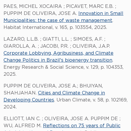
PAES, MICHEL XOCAIRA ; PICAVET, MARC E.B. ;
PUPPIM DE OLIVEIRA, JOSE A.
Innovation in Small
Municipalities: the case of waste management
.
Habitat International, v. 165, p. 103554, 2025.
LAZARO, L.L.B. ; GIATTI, L.L. ; SIMOES, A.F. ;
GIAROLLA, A. ; JACOBI, P.R. ; OLIVEIRA, J.A.P.
Corporate Lobbying, Agribusiness, and Climate
Change Politics in Brazil's bioenergy transition
.
Energy Research & Social Science, v. 129, p. 104353,
2025.
PUPPIM DE OLIVEIRA, JOSE A.; BHUIYAN,
SHAHJAHAN.
Cities and Climate Change in
Developing Countries
. Urban Climate, v. 58, p. 102169,
2024.
ELLIOTT, IAN C. ; OLIVEIRA, JOSE A. PUPPIM DE ;
WU, ALFRED M.
Reflections on 75 years of Public