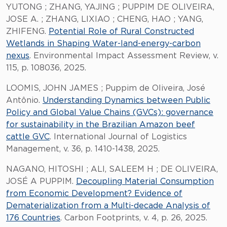
YUTONG ; ZHANG, YAJING ; PUPPIM DE OLIVEIRA,
JOSE A. ; ZHANG, LIXIAO ; CHENG, HAO ; YANG,
ZHIFENG.
Potential Role of Rural Constructed
Wetlands in Shaping Water-land-energy-carbon
nexus
. Environmental Impact Assessment Review, v.
115, p. 108036, 2025.
LOOMIS, JOHN JAMES ; Puppim de Oliveira, José
Antônio.
Understanding Dynamics between Public
Policy and Global Value Chains (GVCs): governance
for sustainability in the Brazilian Amazon beef
cattle GVC
. International Journal of Logistics
Management, v. 36, p. 1410-1438, 2025.
NAGANO, HITOSHI ; ALI, SALEEM H ; DE OLIVEIRA,
JOSÉ A PUPPIM.
Decoupling Material Consumption
from Economic Development? Evidence of
Dematerialization from a Multi-decade Analysis of
176 Countries
. Carbon Footprints, v. 4, p. 26, 2025.