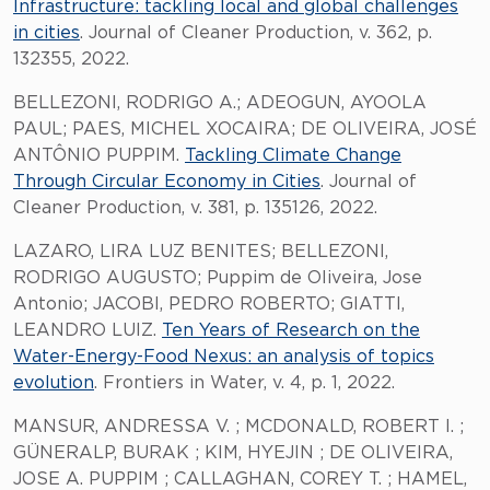
Infrastructure: tackling local and global challenges
in cities
. Journal of Cleaner Production, v. 362, p.
132355, 2022.
BELLEZONI, RODRIGO A.; ADEOGUN, AYOOLA
PAUL; PAES, MICHEL XOCAIRA; DE OLIVEIRA, JOSÉ
ANTÔNIO PUPPIM.
Tackling Climate Change
Through Circular Economy in Cities
. Journal of
Cleaner Production, v. 381, p. 135126, 2022.
LAZARO, LIRA LUZ BENITES; BELLEZONI,
RODRIGO AUGUSTO; Puppim de Oliveira, Jose
Antonio; JACOBI, PEDRO ROBERTO; GIATTI,
LEANDRO LUIZ.
Ten Years of Research on the
Water-Energy-Food Nexus: an analysis of topics
evolution
. Frontiers in Water, v. 4, p. 1, 2022.
MANSUR, ANDRESSA V. ; MCDONALD, ROBERT I. ;
GÜNERALP, BURAK ; KIM, HYEJIN ; DE OLIVEIRA,
JOSE A. PUPPIM ; CALLAGHAN, COREY T. ; HAMEL,