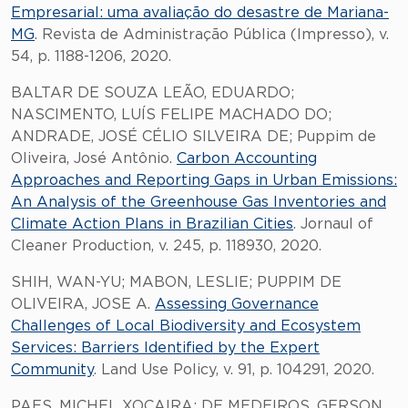
Empresarial: uma avaliação do desastre de Mariana-
MG
. Revista de Administração Pública (Impresso), v.
54, p. 1188-1206, 2020.
BALTAR DE SOUZA LEÃO, EDUARDO;
NASCIMENTO, LUÍS FELIPE MACHADO DO;
ANDRADE, JOSÉ CÉLIO SILVEIRA DE; Puppim de
Oliveira, José Antônio.
Carbon Accounting
Approaches and Reporting Gaps in Urban Emissions:
An Analysis of the Greenhouse Gas Inventories and
Climate Action Plans in Brazilian Cities
. Jornaul of
Cleaner Production, v. 245, p. 118930, 2020.
SHIH, WAN-YU; MABON, LESLIE; PUPPIM DE
OLIVEIRA, JOSE A.
Assessing Governance
Challenges of Local Biodiversity and Ecosystem
Services: Barriers Identified by the Expert
Community
. Land Use Policy, v. 91, p. 104291, 2020.
PAES, MICHEL XOCAIRA; DE MEDEIROS, GERSON