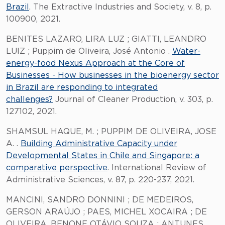
Brazil
. The Extractive Industries and Society, v. 8, p.
100900, 2021.
BENITES LAZARO, LIRA LUZ ; GIATTI, LEANDRO
LUIZ ; Puppim de Oliveira, José Antonio .
Water-
energy-food Nexus Approach at the Core of
Businesses - How businesses in the bioenergy sector
in Brazil are responding to integrated
challenges?
Journal of Cleaner Production, v. 303, p.
127102, 2021.
SHAMSUL HAQUE, M. ; PUPPIM DE OLIVEIRA, JOSE
A. .
Building Administrative Capacity under
Developmental States in Chile and Singapore: a
comparative perspective
. International Review of
Administrative Sciences, v. 87, p. 220-237, 2021.
MANCINI, SANDRO DONNINI ; DE MEDEIROS,
GERSON ARAÚJO ; PAES, MICHEL XOCAIRA ; DE
OLIVEIRA, BENONE OTÁVIO SOUZA ; ANTUNES,