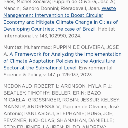
Paes, Michel Xocaira; Puppim de Oliveira, Jose A;
Mancini, Sandro Donnini; Rieradevall, Joan.
Waste
Management Intervention to Boost Circular
Economy and Mitigate Climate Change in Cities of
Developing Countries: the case of Brazil
. Habitat
International, v. 143, 102990, 2024.
Mumtaz, Muhammad; PUPPIM DE OLIVEIRA, JOSE
A.
A Framework for Analyzing the Implementation
of Climate Adaptation Policies in the Agriculture
Sector at the Subnational Level
. Environmental
Science & Policy, v. 147, p. 126-137, 2023.
MCDONALD, ROBERT I.; ARONSON, MYLA F. J.;
BEATLEY, TIMOTHY; BELLER, ERIN; BAZO,
MICAELA; GROSSINGER, ROBIN; JESSUP, KELSEY;
MANSUR, ANDRESSA V.; Puppim de Oliveira, José
Antonio; PANLASIGUI, STEPHANIE; BURG, JOE;
PEVZNER, NICHOLAS; SHANAHAN, DANIELLE;
STONEBURNER, LAUREN; RUDD, ANDREW;