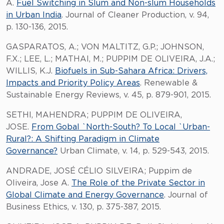
A.
Fuel Switching in Slum and Non-slum Households
in Urban India
. Journal of Cleaner Production, v. 94,
p. 130-136, 2015.
GASPARATOS, A.; VON MALTITZ, G.P.; JOHNSON,
F.X.; LEE, L.; MATHAI, M.; PUPPIM DE OLIVEIRA, J.A.;
WILLIS, K.J.
Biofuels in Sub-Sahara Africa: Drivers,
Impacts and Priority Policy Areas
. Renewable &
Sustainable Energy Reviews, v. 45, p. 879-901, 2015.
SETHI, MAHENDRA; PUPPIM DE OLIVEIRA,
JOSE.
From Gobal `North-South? To Local `Urban-
Rural?: A Shifting Paradigm in Climate
Governance?
Urban Climate, v. 14, p. 529-543, 2015.
ANDRADE, JOSÉ CÉLIO SILVEIRA; Puppim de
Oliveira, Jose A.
The Role of the Private Sector in
Global Climate and Energy Governance
. Journal of
Business Ethics, v. 130, p. 375-387, 2015.