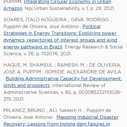
PUPPIM.
Integrating Circular Economy in Urban
Amazon
. Npj Urban Sustainability, v. 1, p. 29, 2021.
SOARES, ÍTALO NOGUEIRA ; GAVA, RODRIGO ;
Puppim de Oliveira, José Antônio .
Political
Strategies in Energy Transitions: Exploring power
dynamics, repertories of interest groups and wind
energy pathways in Brazil
. Energy Research & Social
Science, v. 76, p. 102076, 2021.
HAQUE, M. SHAMSUL ; RAMESH, M. ; DE OLIVEIRA,
JOSE A. PUPPIM ; GOMIDE, ALEXANDRE DE AVILA
.
Building Administrative Capacity for Development:
limits and prospects
. International Review of
Administrative Sciences, v. 82, p. 002085232110026-
219, 2021.
MILANEZ, BRUNO ; ALI, Saleem H. ; Puppim de
Oliveira, Jose Antonio .
Mapping Industrial Disaster
Recovery: Lessons from mining dam failures in