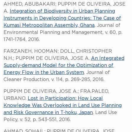
AHMED, ABUBAKARI; PUPPIM DE OLIVEIRA, JOSE
A.
Integration of Biodiversity in Urban Planning
Instruments in Developing Countries: The Case of
Kumasi Metropolitan Assembly, Ghana
. Journal of
Environmental Planning and Management, v. 60, p.
1741-1764, 2016.
FARZANEH, HOOMAN; DOLL, CHRISTOPHER
N.H.; PUPPIM DE OLIVEIRA, JOSE A.
An Integrated
Supply-demand Model for the Optimization of
Energy Flow in the Urban System
. Journal of
Cleaner Production, v. 114, p. 269-285, 2016.
PUPPIM DE OLIVEIRA, JOSE A.; FRA.PALEO,
URBANO.
Lost in Participation: How Local
Knowledge Was Overlooked in Land Use Planning
and Risk Governance in T-hoku, Japan
. Land Use
Policy, v. 52, p. 543-551, 2016.
AHMAD, SOHAIL; PUPPIM DE OLIVEIRA, JOSE