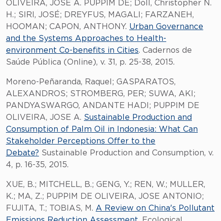
OLIVEIRA, JOSE A. PUPPIM DE; Doll, Christopher N.
H.; SIRI, JOSÉ; DREYFUS, MAGALI; FARZANEH,
HOOMAN; CAPON, ANTHONY.
Urban Governance
and the Systems Approaches to Health-
environment Co-benefits in Cities
. Cadernos de
Saúde Pública (Online), v. 31, p. 25-38, 2015.
Moreno-Peñaranda, Raquel; GASPARATOS,
ALEXANDROS; STROMBERG, PER; SUWA, AKI;
PANDYASWARGO, ANDANTE HADI; PUPPIM DE
OLIVEIRA, JOSE A.
Sustainable Production and
Consumption of Palm Oil in Indonesia: What Can
Stakeholder Perceptions Offer to the
Debate?
Sustainable Production and Consumption, v.
4, p. 16-35, 2015.
XUE, B.; MITCHELL, B.; GENG, Y.; REN, W.; MULLER,
K.; MA, Z.; PUPPIM DE OLIVEIRA, JOSE ANTONIO;
FUJITA, T.; TOBIAS, M.
A Review on China's Pollutant
Emissions Reduction Assessment
. Ecological