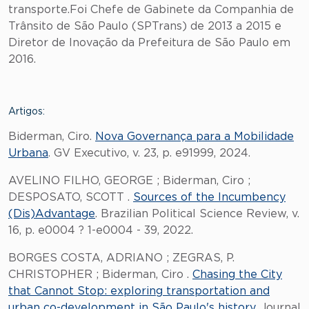
transporte.Foi Chefe de Gabinete da Companhia de
Trânsito de São Paulo (SPTrans) de 2013 a 2015 e
Diretor de Inovação da Prefeitura de São Paulo em
2016.
Artigos:
Biderman, Ciro.
Nova Governança para a Mobilidade
Urbana
. GV Executivo, v. 23, p. e91999, 2024.
AVELINO FILHO, GEORGE ; Biderman, Ciro ;
DESPOSATO, SCOTT .
Sources of the Incumbency
(Dis)Advantage
. Brazilian Political Science Review, v.
16, p. e0004 ? 1-e0004 - 39, 2022.
BORGES COSTA, ADRIANO ; ZEGRAS, P.
CHRISTOPHER ; Biderman, Ciro .
Chasing the City
that Cannot Stop: exploring transportation and
urban co-development in São Paulo's history
. Journal