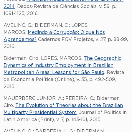
2014
. Dados-Revista de Ciências Sociais, v. 59, p.
1091-1125, 2016.
AVELINO, G.; BIDERMAN, C.; LOPES,
MARCOS.
Medindo a Corrupção: O que Nós
Aprendemos?
Cadernos FGV Projetos, v. 27, p. 88-99,
2016.
Biderman, Ciro; LOPES, MARCOS.
The Geographic
Dynamics of Industry Employment in Brazilian
Metropolitan Areas: Lessons for São Paulo
. Revista
de Economia Política (Online), v. 35, p. 492-509,
2015.
MAUERBERG JUNIOR, A.; PEREIRA, C.; Biderman,
Ciro.
The Evolution of Theories about the Brazilian
Multiparty Presidential System
. Journal of Politics in
Latin America (Print), v. 7, p. 143-161, 2015.
AVELINO, G ; BARBERIA, L. G.; BIDERMAN,