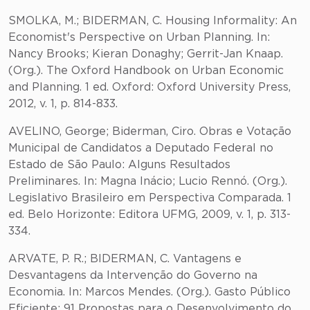
SMOLKA, M.; BIDERMAN, C. Housing Informality: An
Economist's Perspective on Urban Planning. In:
Nancy Brooks; Kieran Donaghy; Gerrit-Jan Knaap.
(Org.). The Oxford Handbook on Urban Economic
and Planning. 1 ed. Oxford: Oxford University Press,
2012, v. 1, p. 814-833.
AVELINO, George; Biderman, Ciro. Obras e Votação
Municipal de Candidatos a Deputado Federal no
Estado de São Paulo: Alguns Resultados
Preliminares. In: Magna Inácio; Lucio Rennó. (Org.).
Legislativo Brasileiro em Perspectiva Comparada. 1
ed. Belo Horizonte: Editora UFMG, 2009, v. 1, p. 313-
334.
ARVATE, P. R.; BIDERMAN, C. Vantagens e
Desvantagens da Intervenção do Governo na
Economia. In: Marcos Mendes. (Org.). Gasto Público
Eficiente: 91 Propostas para o Desenvolvimento do