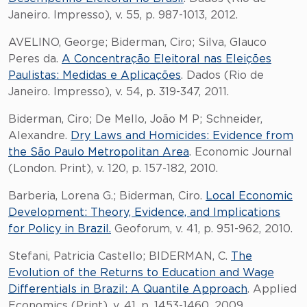
Janeiro. Impresso), v. 55, p. 987-1013, 2012.
AVELINO, George; Biderman, Ciro; Silva, Glauco
Peres da.
A Concentração Eleitoral nas Eleições
Paulistas: Medidas e Aplicações
. Dados (Rio de
Janeiro. Impresso), v. 54, p. 319-347, 2011.
Biderman, Ciro; De Mello, João M P; Schneider,
Alexandre.
Dry Laws and Homicides: Evidence from
the São Paulo Metropolitan Area
. Economic Journal
(London. Print), v. 120, p. 157-182, 2010.
Barberia, Lorena G.; Biderman, Ciro.
Local Economic
Development: Theory, Evidence, and Implications
for Policy in Brazil.
Geoforum, v. 41, p. 951-962, 2010.
Stefani, Patricia Castello; BIDERMAN, C.
The
Evolution of the Returns to Education and Wage
Differentials in Brazil: A Quantile Approach
. Applied
Economics (Print), v. 41, p. 1453-1460, 2009.