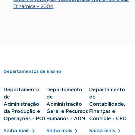
Dinâmica - 2004
Departamentos de Ensino
Departamento
Departamento
Departamento
D
de
de
de
d
Administração
Administração
Contabilidade,
S
da Produção e
Geral e Recursos
Finanças e
J
Operações - POI
Humanos - ADM
Controle - CFC
S
Saiba mais
Saiba mais
Saiba mais