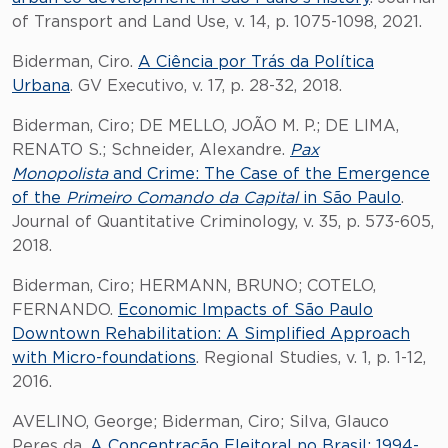
of Transport and Land Use, v. 14, p. 1075-1098, 2021.
Biderman, Ciro.
A Ciência por Trás da Política
Urbana
. GV Executivo, v. 17, p. 28-32, 2018.
Biderman, Ciro; DE MELLO, JOÃO M. P.; DE LIMA,
RENATO S.; Schneider, Alexandre.
Pax
Monopolista
and Crime: The Case of the Emergence
of the
Primeiro Comando da Capital
in São Paulo
.
Journal of Quantitative Criminology, v. 35, p. 573-605,
2018.
Biderman, Ciro; HERMANN, BRUNO; COTELO,
FERNANDO.
Economic Impacts of São Paulo
Downtown Rehabilitation: A Simplified Approach
with Micro-foundations
. Regional Studies, v. 1, p. 1-12,
2016.
AVELINO, George; Biderman, Ciro; Silva, Glauco
Peres da.
A Concentração Eleitoral no Brasil: 1994-