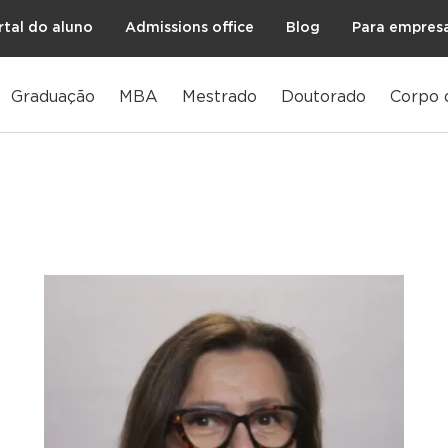
rtal do aluno
Admissions office
Blog
Para empres
Graduação
MBA
Mestrado
Doutorado
Corpo 