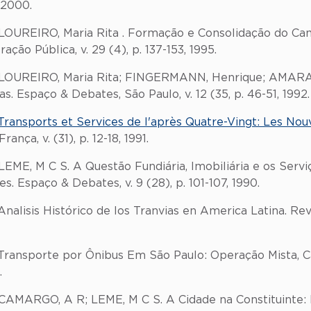
, 2000.
 LOUREIRO, Maria Rita . Formação e Consolidação do Ca
ção Pública, v. 29 (4), p. 137-153, 1995.
o; LOUREIRO, Maria Rita; FINGERMANN, Henrique; AMAR
 Espaço & Debates, São Paulo, v. 12 (35, p. 46-51, 1992.
Transports et Services de l'après Quatre-Vingt: Les Nou
nça, v. (31), p. 12-18, 1991.
LEME, M C S. A Questão Fundiária, Imobiliária e os Serv
. Espaço & Debates, v. 9 (28), p. 101-107, 1990.
nalisis Histórico de los Tranvias en America Latina. Rev
Transporte por Ônibus Em São Paulo: Operação Mista, Ca
.
 CAMARGO, A R; LEME, M C S. A Cidade na Constituinte