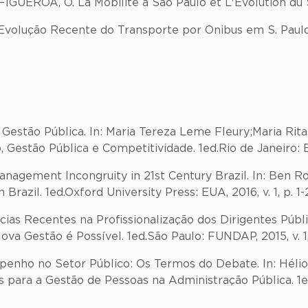
FIGUEROA, O. La Mobilite a São Paulo et L'Evolution du
Evolução Recente do Transporte por Onibus em S. Paulo:
estão Pública. In: Maria Tereza Leme Fleury;Maria Rita
Gestão Pública e Competitividade. 1ed.Rio de Janeiro: Edito
agement Incongruity in 21st Century Brazil. In: Ben Ro
zil. 1ed.Oxford University Press: EUA, 2016, v. 1, p. 1-
as Recentes na Profissionalização dos Dirigentes Públic
va Gestão é Possível. 1ed.São Paulo: FUNDAP, 2015, v. 1, 
o no Setor Público: Os Termos do Debate. In: Hélio Ja
 para a Gestão de Pessoas na Administração Pública. 1ed.