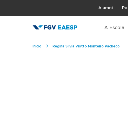
Topo
Alumni
Po
A Escola
Trilha de navegação
Início
Regina Silvia Viotto Monteiro Pacheco