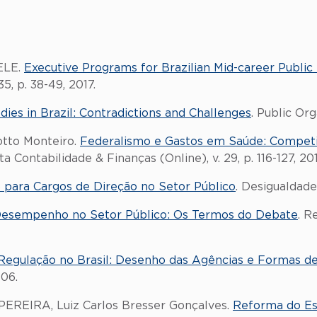
ELE.
Executive Programs for Brazilian Mid-career Public
5, p. 38-49, 2017.
ies in Brazil: Contradictions and Challenges
. Public Org
otto Monteiro.
Federalismo e Gastos em Saúde: Competi
sta Contabilidade & Finanças (Online), v. 29, p. 116-127, 20
 para Cargos de Direção no Setor Público
. Desigualdade 
esempenho no Setor Público: Os Termos do Debate
. R
Regulação no Brasil: Desenho das Agências e Formas d
006.
 PEREIRA, Luiz Carlos Bresser Gonçalves.
Reforma do Es