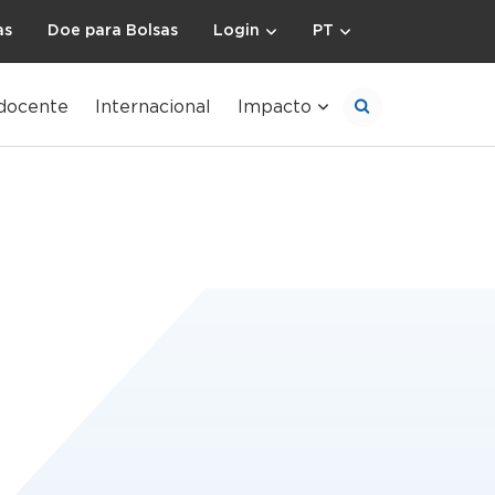
as
Doe para Bolsas
Login
PT
docente
Internacional
Impacto