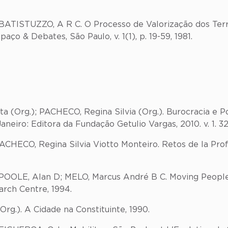
; BATISTUZZO, A R C. O Processo de Valorização dos Te
ço & Debates, São Paulo, v. 1(1), p. 19-59, 1981.
a (Org.); PACHECO, Regina Silvia (Org.). Burocracia e Po
aneiro: Editora da Fundação Getulio Vargas, 2010. v. 1. 32
ECO, Regina Silvia Viotto Monteiro. Retos de la Profesi
POOLE, Alan D; MELO, Marcus André B C. Moving People: T
rch Centre, 1994.
rg.). A Cidade na Constituinte, 1990.