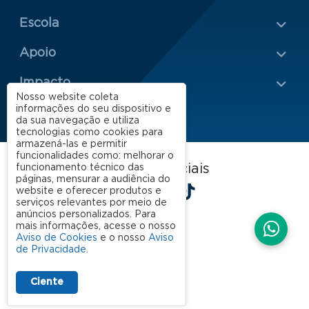
Escola
Rodapé 2
Apoio
Impacto
Nosso website coleta
informações do seu dispositivo e
da sua navegação e utiliza
tecnologias como cookies para
armazená-las e permitir
funcionalidades como: melhorar o
FGV EAESP nas redes sociais
funcionamento técnico das
páginas, mensurar a audiência do
LinkedIn
Facebook
Instagram
X
YouTube
Spotify
TikTok
website e oferecer produtos e
serviços relevantes por meio de
anúncios personalizados. Para
mais informações, acesse o nosso
Aviso de Cookies
e o nosso
Aviso
de Privacidade
.
Ciente