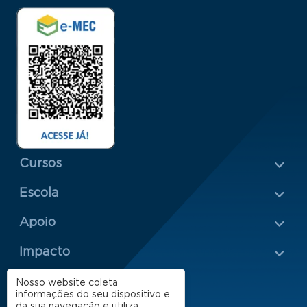
Menu Rodapé 1
Cursos
Escola
Rodapé 2
Apoio
Impacto
Nosso website coleta
informações do seu dispositivo e
da sua navegação e utiliza