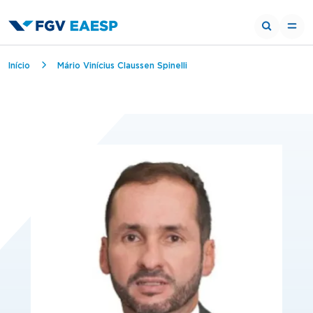
Trilha de navegação
Início
Mário Vinícius Claussen Spinelli