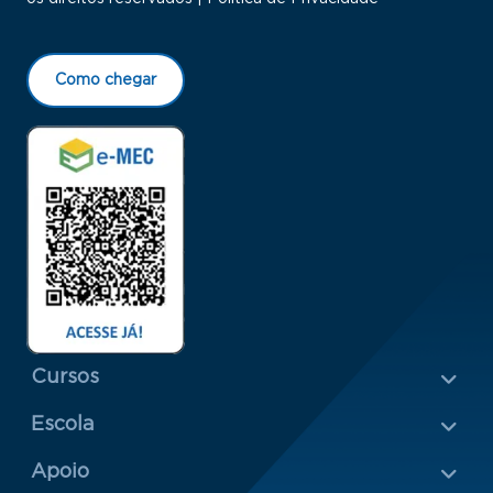
Como chegar
Menu Rodapé 1
Cursos
Escola
Rodapé 2
Apoio