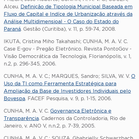
Alceu.
Definição de Tipologia Municipal Baseada em
Fluxo de Capital e Indíce de Urbanização através da
Análise Multidimensioal - O Caso do Estado do
Paraná
. Gestão (Curitiba), v. 11, p. 59-74, 2008.
IKUTA, Cristina Miho Takahashi; CUNHA, M. A. V. C.
Case E-gov - Pregão Eletrônico. Revista PontoGov -
Visão Democrática da Tecnologia, Florianópolis, v. 1,
n.2, p. 296-345, 2006.
CUNHA, M. A. V. C.; MARQUES, Sandro; SILVA, W. V.
O
Uso da TI como Ferramenta Estratégica para
Ampliação da Base de Investidores Individuais pelo
Bovespa
. FACEF Pesquisa, v. 9, p. 1-15, 2006.
CUNHA, M. A. V. C.
Governança Eletrônica e
Transparência
. Cadernos da Controladoria, Rio de
Janeiro, v. ANO V, n.n.2, p. 7-39, 2005.
CUNHA, M. A. V. C.; SOUZA, Ghabrielly Schwarzbach