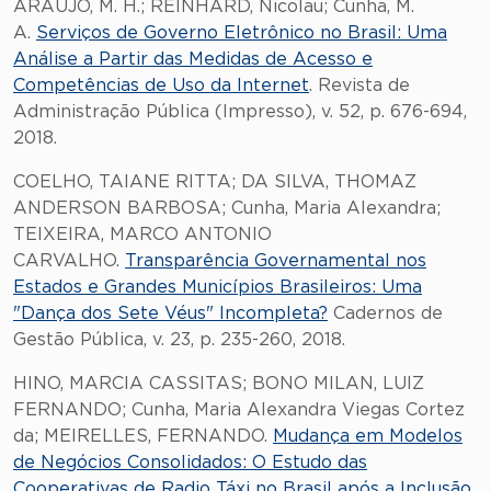
ARAUJO, M. H.; REINHARD, Nicolau; Cunha, M.
A.
Serviços de Governo Eletrônico no Brasil: Uma
Análise a Partir das Medidas de Acesso e
Competências de Uso da Internet
. Revista de
Administração Pública (Impresso), v. 52, p. 676-694,
2018.
COELHO, TAIANE RITTA; DA SILVA, THOMAZ
ANDERSON BARBOSA; Cunha, Maria Alexandra;
TEIXEIRA, MARCO ANTONIO
CARVALHO.
Transparência Governamental nos
Estados e Grandes Municípios Brasileiros: Uma
"Dança dos Sete Véus" Incompleta?
Cadernos de
Gestão Pública, v. 23, p. 235-260, 2018.
HINO, MARCIA CASSITAS; BONO MILAN, LUIZ
FERNANDO; Cunha, Maria Alexandra Viegas Cortez
da; MEIRELLES, FERNANDO.
Mudança em Modelos
de Negócios Consolidados: O Estudo das
Cooperativas de Radio Táxi no Brasil após a Inclusão