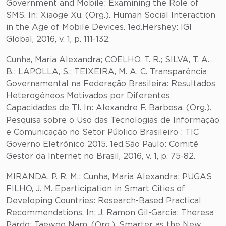
Government and Mobile: Examining the Role of
SMS. In: Xiaoge Xu. (Org.). Human Social Interaction
in the Age of Mobile Devices. 1ed.Hershey: IGI
Global, 2016, v. 1, p. 111-132.
Cunha, Maria Alexandra; COELHO, T. R.; SILVA, T. A.
B.; LAPOLLA, S.; TEIXEIRA, M. A. C. Transparência
Governamental na Federação Brasileira: Resultados
Heterogêneos Motivados por Diferentes
Capacidades de TI. In: Alexandre F. Barbosa. (Org.).
Pesquisa sobre o Uso das Tecnologias de Informação
e Comunicação no Setor Público Brasileiro : TIC
Governo Eletrônico 2015. 1ed.São Paulo: Comitê
Gestor da Internet no Brasil, 2016, v. 1, p. 75-82.
MIRANDA, P. R. M.; Cunha, Maria Alexandra; PUGAS
FILHO, J. M. Eparticipation in Smart Cities of
Developing Countries: Research-Based Practical
Recommendations. In: J. Ramon Gil-Garcia; Theresa
Pardo; Taewoo Nam. (Org.). Smarter as the New