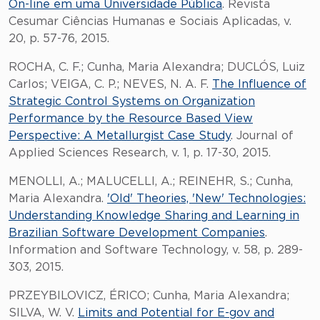
On-line em uma Universidade Pública
. Revista
Cesumar Ciências Humanas e Sociais Aplicadas, v.
20, p. 57-76, 2015.
ROCHA, C. F.; Cunha, Maria Alexandra; DUCLÓS, Luiz
Carlos; VEIGA, C. P.; NEVES, N. A. F.
The Influence of
Strategic Control Systems on Organization
Performance by the Resource Based View
Perspective: A Metallurgist Case Study
. Journal of
Applied Sciences Research, v. 1, p. 17-30, 2015.
MENOLLI, A.; MALUCELLI, A.; REINEHR, S.; Cunha,
Maria Alexandra.
'Old' Theories, 'New' Technologies:
Understanding Knowledge Sharing and Learning in
Brazilian Software Development Companies
.
Information and Software Technology, v. 58, p. 289-
303, 2015.
PRZEYBILOVICZ, ÉRICO; Cunha, Maria Alexandra;
SILVA, W. V.
Limits and Potential for E-gov and