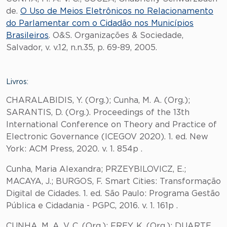
de.
O Uso de Meios Eletrônicos no Relacionamento
do Parlamentar com o Cidadão nos Municípios
Brasileiros
. O&S. Organizações & Sociedade,
Salvador, v. v.12, n.n.35, p. 69-89, 2005.
Livros:
CHARALABIDIS, Y. (Org.); Cunha, M. A. (Org.);
SARANTIS, D. (Org.). Proceedings of the 13th
International Conference on Theory and Practice of
Electronic Governance (ICEGOV 2020). 1. ed. New
York: ACM Press, 2020. v. 1. 854p .
Cunha, Maria Alexandra; PRZEYBILOVICZ, E.;
MACAYA, J.; BURGOS, F. Smart Cities: Transformação
Digital de Cidades. 1. ed. São Paulo: Programa Gestão
Pública e Cidadania - PGPC, 2016. v. 1. 161p .
CUNHA, M. A. V. C. (Org.); FREY, K. (Org.); DUARTE,