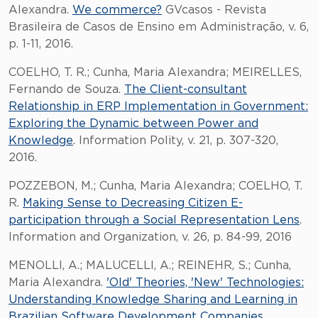
Alexandra.
We commerce?
GVcasos - Revista
Brasileira de Casos de Ensino em Administração, v. 6,
p. 1-11, 2016.
COELHO, T. R.; Cunha, Maria Alexandra; MEIRELLES,
Fernando de Souza.
The Client-consultant
Relationship in ERP Implementation in Government:
Exploring the Dynamic between Power and
Knowledge
. Information Polity, v. 21, p. 307-320,
2016.
POZZEBON, M.; Cunha, Maria Alexandra; COELHO, T.
R.
Making Sense to Decreasing Citizen E-
participation through a Social Representation Lens
.
Information and Organization, v. 26, p. 84-99, 2016
MENOLLI, A.; MALUCELLI, A.; REINEHR, S.; Cunha,
Maria Alexandra.
'Old' Theories, 'New' Technologies:
Understanding Knowledge Sharing and Learning in
Brazilian Software Development Companies
.