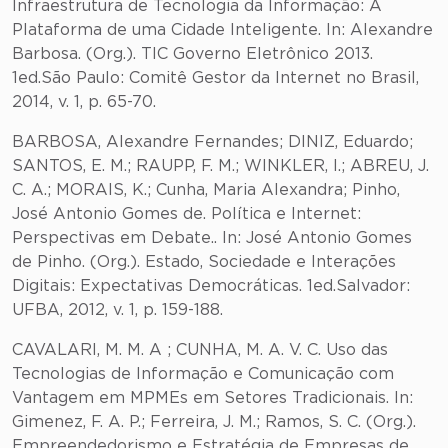
Infraestrutura de Tecnologia da Informação: A
Plataforma de uma Cidade Inteligente. In: Alexandre
Barbosa. (Org.). TIC Governo Eletrônico 2013.
1ed.São Paulo: Comitê Gestor da Internet no Brasil,
2014, v. 1, p. 65-70.
BARBOSA, Alexandre Fernandes; DINIZ, Eduardo;
SANTOS, E. M.; RAUPP, F. M.; WINKLER, I.; ABREU, J.
C. A.; MORAIS, K.; Cunha, Maria Alexandra; Pinho,
José Antonio Gomes de. Política e Internet:
Perspectivas em Debate.. In: José Antonio Gomes
de Pinho. (Org.). Estado, Sociedade e Interações
Digitais: Expectativas Democráticas. 1ed.Salvador:
UFBA, 2012, v. 1, p. 159-188.
CAVALARI, M. M. A ; CUNHA, M. A. V. C. Uso das
Tecnologias de Informação e Comunicação com
Vantagem em MPMEs em Setores Tradicionais. In:
Gimenez, F. A. P.; Ferreira, J. M.; Ramos, S. C. (Org.).
Empreendedorismo e Estratégia de Empresas de