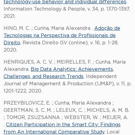
technology-use behavior and individual differences
.
Information Technology & People, v. 34, p. 1370-1397,
2021.
HINO, M. C. ; Cunha, Maria Alexandra .
Adoção de
Tecnologias na Perspectiva de Profissionais de
Direito
. Revista Direito GV (online), v. 16, p. 1-28,
2020.
HENRIQUES, A. C. V. ; MEIRELLES, F. ; Cunha, Maria
Alexandra.
Big Data Analytics: Achievements,
Challenges, and Research Trends
. Independent
Journal of Management & Production (IJM&P), v. 11, p.
1201-1222, 2020.
PRZEYBILOVICZ, E. ; Cunha, Maria Alexandra ;
GEERTMAN, S. C. M. ; LELEUX, C. ; MICHELS, A. M. B.
; TOMOR, ZSUZSANNA ; WEBSTER, W. ; MEIJER, A.
.
Citizen Participation in the Smart City: Findings
from An International Comparative Study
. Local