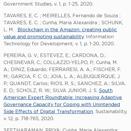
Government Studies, v. 1, p. 1-25, 2020.
TAVARES, E. C. ; MEIRELLES, Fernando de Souza ;
TAVARES, E. C. ; Cunha, Maria Alexandra ; SCHUNK,
L. M. .
Blockchain in the Amazon: creating public
value and promoting sustainability
. Information
Technology for Development, v. 1, p. 1-20, 2020.
PEREIRA, G. V.; ESTEVEZ, E.; CARDONA, D.;
CHESNEVAR, C.; COLLAZZO-YELPO, P.; Cunha, M.
A.; DINIZ, Eduardo; FERRARESI, A. A.; FISCHER, F.
M.; GARCIA, F. C. O.; JOIA, L. A.; ALBUQUERQUE, J.
P.; QUANDT, Carlos; RIOS, R. S.; SANCHEZ, A.; SILVA,
E. D.; SCHOLZ, R. W.; SILVA JUNIOR, J. S.
South
American Expert Roundtable: Increasing Adaptive
Governance Capacity for Coping with Unintended
Side Effects of Digital Transformation
. Sustainability,
v. 12, p. 718-765, 2020.
SEETHARAMAN, PRIYA; Cunha, Maria Alexandra;