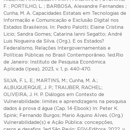
F. ; PORTILHO, L. ; BARBOSA, Alexandre Fernandes ;
Cunha, M. A. Capacidades Estatais em Tecnologias de
Informação e Comunicação e Exclusão Digital nos
Estados Brasileiros. In: Pedro Palotti; Elaine Cristina
Licio; Sandra Gomes; Catarina Ianni Segatto; André
Luis Nogueira da Silva. (Org.). E os Estados?
Federalismo, Relações Intergovernamentais e
Políticas Públicas no Brasil Contemporâneo. 1ed.Rio
de Janeiro: Instituto de Pesquisa Econômica
Aplicada (Ipea), 2023, v. 1, p. 440-470.
SILVA, F. L. E.; MARTINS, M.; Cunha, M. A.;
ALBUQUERQUE, J. P.; TRAIJBER, RACHEL;
OLIVEIRA, J. H. P. Diálogos em Contexto de
Vulnerabilidade: limites e aprendizagens na pesquisa
dados à prova d água (Cap. 14-Ebook) In: Peter K.
Spink; Fernando Burgos; Mario Aquino Alves. (Org.)
Vulnerabilidade(s) e Ação Pública: concepções,
casos e desafios. 1ed.São Paulo: FGV-Editora, 2022, v.