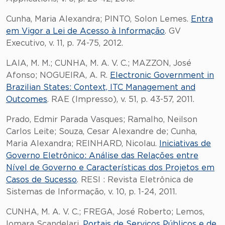
Cunha, Maria Alexandra; PINTO, Solon Lemes.
Entra
em Vigor a Lei de Acesso à Informação
. GV
Executivo, v. 11, p. 74-75, 2012.
LAIA, M. M.; CUNHA, M. A. V. C.; MAZZON, José
Afonso; NOGUEIRA, A. R.
Electronic Government in
Brazilian States: Context, ITC Management and
Outcomes
. RAE (Impresso), v. 51, p. 43-57, 2011.
Prado, Edmir Parada Vasques; Ramalho, Neilson
Carlos Leite; Souza, Cesar Alexandre de; Cunha,
Maria Alexandra; REINHARD, Nicolau.
Iniciativas de
Governo Eletrônico: Análise das Relações entre
Nível de Governo e Características dos Projetos em
Casos de Sucesso
. RESI : Revista Eletrônica de
Sistemas de Informação, v. 10, p. 1-24, 2011.
CUNHA, M. A. V. C.; FREGA, José Roberto; Lemos,
Iomara Scandelari.
Portais de Serviços Públicos e de