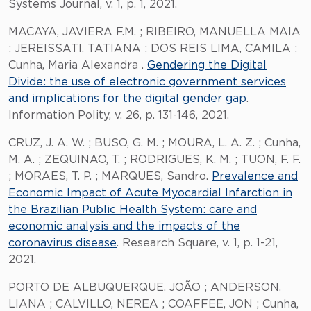
Systems Journal, v. 1, p. 1, 2021.
MACAYA, JAVIERA F.M. ; RIBEIRO, MANUELLA MAIA
; JEREISSATI, TATIANA ; DOS REIS LIMA, CAMILA ;
Cunha, Maria Alexandra .
Gendering the Digital
Divide: the use of electronic government services
and implications for the digital gender gap
.
Information Polity, v. 26, p. 131-146, 2021.
CRUZ, J. A. W. ; BUSO, G. M. ; MOURA, L. A. Z. ; Cunha,
M. A. ; ZEQUINAO, T. ; RODRIGUES, K. M. ; TUON, F. F.
; MORAES, T. P. ; MARQUES, Sandro.
Prevalence and
Economic Impact of Acute Myocardial Infarction in
the Brazilian Public Health System: care and
economic analysis and the impacts of the
coronavirus disease
. Research Square, v. 1, p. 1-21,
2021.
PORTO DE ALBUQUERQUE, JOÃO ; ANDERSON,
LIANA ; CALVILLO, NEREA ; COAFFEE, JON ; Cunha,