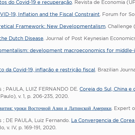
ctos do Covid-19 e recuperação
. Revista de Economia (UFPR
ID-19, Inflation and the Fiscal Constraint
. Forum for So
etical Framework: New Developmentalism
. Challenge (
 the Dutch Disease
. Journal of Post Keynesian Economics,
mentalism: development macroeconomics for middle-i
 da Covid-19, inflação e restrição fiscal
. Brazilian Journ
Elias ; PAULA, LUIZ FERNANDO DE.
Coreia do Sul, China e
Paulo), v. 1, p. 206-235, 2020.
вития: уроки Восточной Азии и Латинской Америки
. Expert o
ias ; DE PAULA, Luiz Fernando.
La Convergencia de Corea 
, v. IV, p. 169-191, 2020.