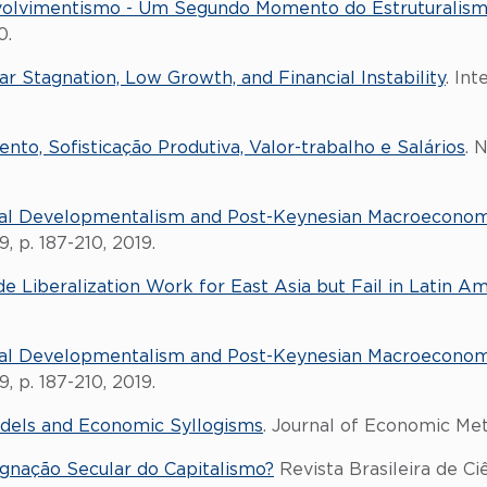
olvimentismo - Um Segundo Momento do Estruturalism
0.
ar Stagnation, Low Growth, and Financial Instability
. In
to, Sofisticação Produtiva, Valor-trabalho e Salários
. 
cal Developmentalism and Post-Keynesian Macroecono
, p. 187-210, 2019.
e Liberalization Work for East Asia but Fail in Latin Am
cal Developmentalism and Post-Keynesian Macroecono
, p. 187-210, 2019.
odels and Economic Syllogisms
. Journal of Economic Meth
tagnação Secular do Capitalismo?
Revista Brasileira de Ciên