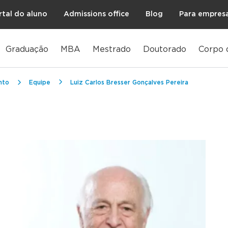
rtal do aluno
Admissions office
Blog
Para empres
Graduação
MBA
Mestrado
Doutorado
Corpo 
nto
Equipe
Luiz Carlos Bresser Gonçalves Pereira