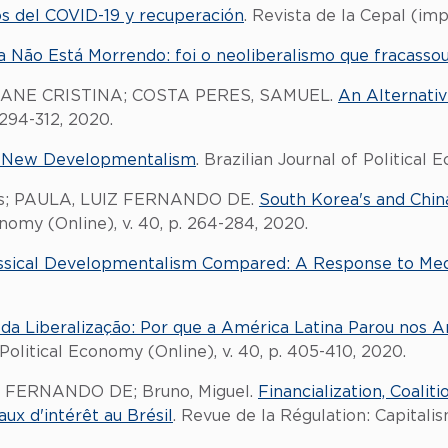
tos del COVID-19 y recuperación
. Revista de la Cepal (impr
 Não Está Morrendo: foi o neoliberalismo que fracasso
 ELIANE CRISTINA; COSTA PERES, SAMUEL.
An Alternativ
294-312, 2020.
of New Developmentalism
. Brazilian Journal of Political 
Elias; PAULA, LUIZ FERNANDO DE.
South Korea's and Chin
conomy (Online), v. 40, p. 264-284, 2020.
ssical Developmentalism Compared: A Response to Med
a Liberalização: Por que a América Latina Parou nos A
Political Economy (Online), v. 40, p. 405-410, 2020.
UIZ FERNANDO DE; Bruno, Miguel.
Financialization, Coalit
Taux d'intérêt au Brésil
. Revue de la Régulation: Capitalisme