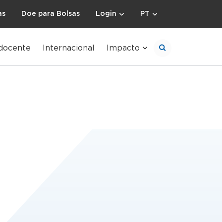
as
Doe para Bolsas
Login
PT
docente
Internacional
Impacto