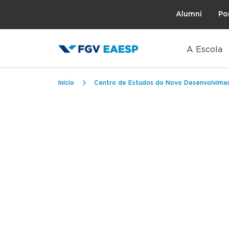
Topo
Alumni
Po
A Escola
Trilha de navegação
Início
Centro de Estudos do Novo Desenvolvime