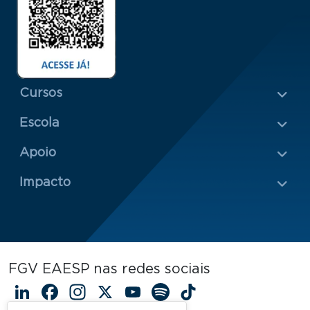
Menu Rodapé 1
Cursos
Escola
Rodapé 2
Apoio
Impacto
FGV EAESP nas redes sociais
LinkedIn
Facebook
Instagram
X
YouTube
Spotify
TikTok