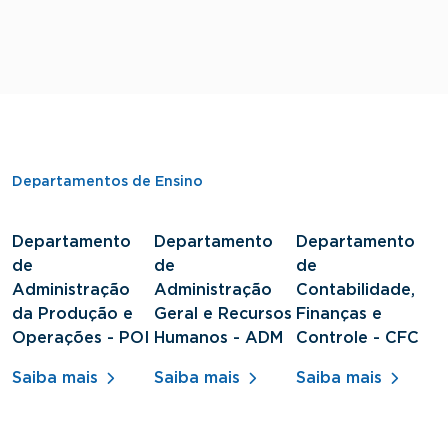
Departamentos de Ensino
Departamento
Departamento
Departamento
D
de
de
de
d
Administração
Administração
Contabilidade,
S
da Produção e
Geral e Recursos
Finanças e
J
Operações - POI
Humanos - ADM
Controle - CFC
S
Saiba mais
Saiba mais
Saiba mais