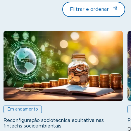
Filtrar e ordenar
Em andamento
Reconfiguração sociotécnica equitativa nas
P
fintechs socioambientais
O