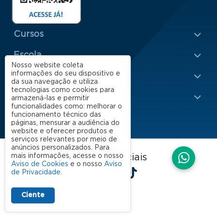
Menu Rodapé 1
Cursos
Escola
Nosso website coleta
Rodapé 2
informações do seu dispositivo e
Apoio
da sua navegação e utiliza
tecnologias como cookies para
Impacto
armazená-las e permitir
funcionalidades como: melhorar o
funcionamento técnico das
páginas, mensurar a audiência do
website e oferecer produtos e
serviços relevantes por meio de
anúncios personalizados. Para
FGV EAESP nas redes sociais
mais informações, acesse o nosso
Aviso de Cookies
e o nosso
Aviso
LinkedIn
Facebook
Instagram
X
YouTube
Spotify
TikTok
de Privacidade
.
Ciente