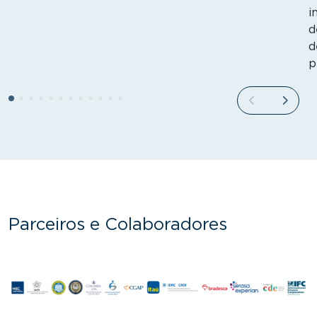
i
d
d
p
Parceiros e Colaboradores