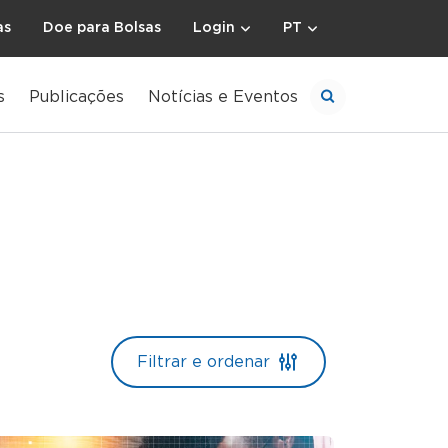
as
Doe para Bolsas
Login
PT
s
Publicações
Notícias e Eventos
Filtrar e ordenar