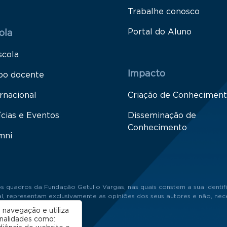
Trabalhe conosco
Portal do Aluno
ola
scola
Impacto
po docente
rnacional
Criação de Conhecimen
ícias e Eventos
Disseminação de
Conhecimento
mni
s quadros da Fundação Getulio Vargas, nas quais constem a sua identifi
 representam exclusivamente as opiniões dos seus autores e não, neces
 navegação e utiliza
onalidades como: