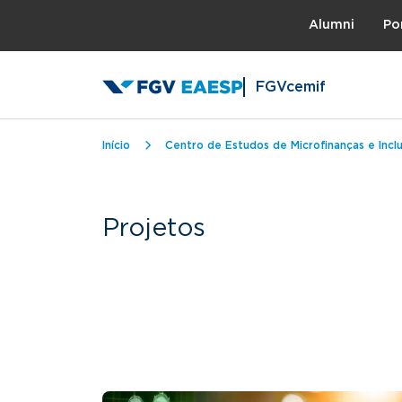
Topo
Alumni
Po
FGVcemif
Trilha de navegação
Início
Centro de Estudos de Microfinanças e Inclu
Projetos