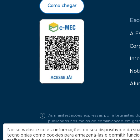
Como chegar
Esc
A E
Cor
Inte
Not
Alu
As manifestações expressas por integrantes do
publicados nos meios de comunicação em geral,
Portaria FGV Nº19 / 2018.
Nosso website coleta informações do seu dispositivo e da sua
tecnologias como cookies para armazená-las e permitir funci