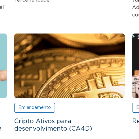
el
Ad
co
Em andamento
E
Cripto Ativos para
Re
a
desenvolvimento (CA4D)