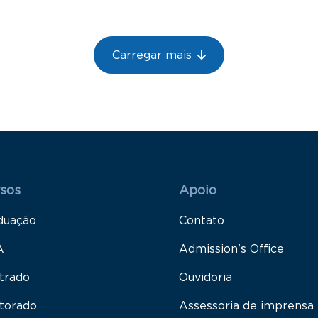
Carregar mais
 Rodapé 1
Rodapé 2
sos
Apoio
duação
Contato
A
Admission's Office
trado
Ouvidoria
torado
Assessoria de imprensa