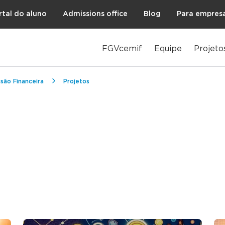
rtal do aluno
Admissions office
Blog
Para empres
FGVcemif
Equipe
Projeto
são Financeira
Projetos