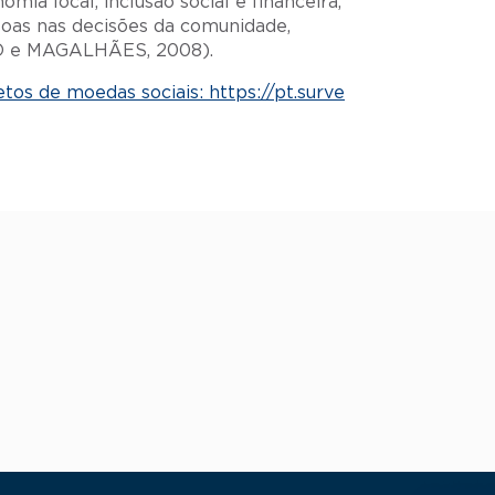
ia local, inclusão social e financeira,
soas nas decisões da comunidade,
ETO e MAGALHÃES, 2008).
tos de moedas sociais: https://pt.surve