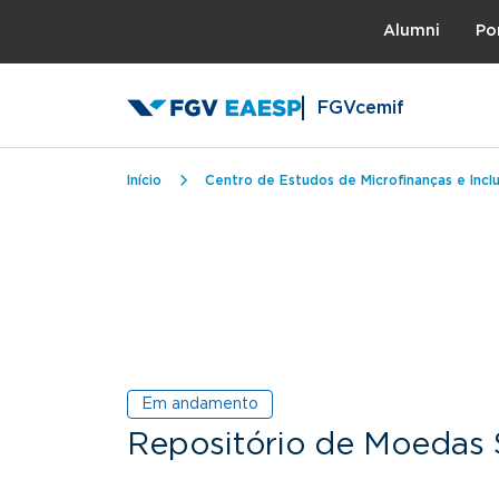
Topo
Alumni
Po
FGVcemif
Trilha de navegação
Início
Centro de Estudos de Microfinanças e Inclu
Em andamento
Repositório de Moedas 