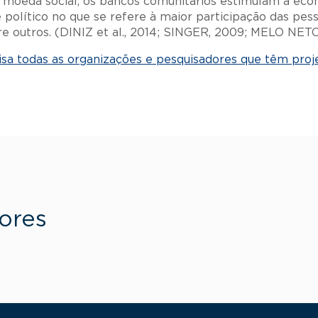
moeda social, os bancos comunitários estimulam a econom
político no que se refere à maior participação das pes
ntre outros. (DINIZ et al., 2014; SINGER, 2009; MELO N
isa todas as organizações e pesquisadores que têm proje
ores