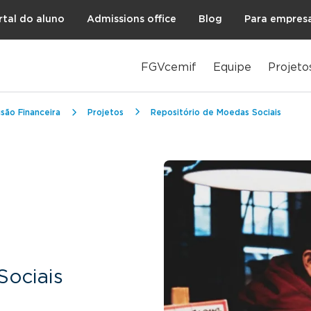
rtal do aluno
Admissions office
Blog
Para empres
FGVcemif
Equipe
Projeto
são Financeira
Projetos
Repositório de Moedas Sociais
Sociais