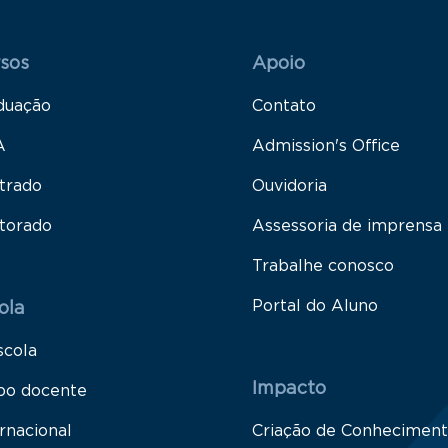
 Rodapé 1
Rodapé 2
sos
Apoio
duação
Contato
A
Admission's Office
trado
Ouvidoria
torado
Assessoria de imprensa
Trabalhe conosco
Portal do Aluno
ola
scola
Impacto
po docente
rnacional
Criação de Conhecimen