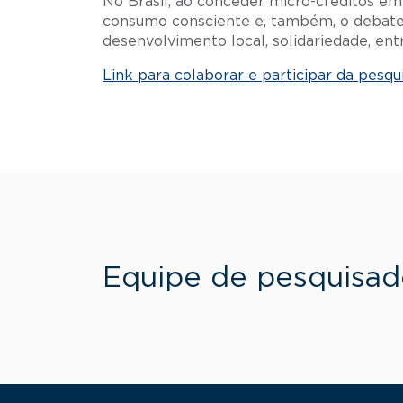
No Brasil, ao conceder micro-créditos em 
consumo consciente e, também, o debate 
desenvolvimento local, solidariedade, e
Link para colaborar e participar da pesqu
Equipe de pesquisad