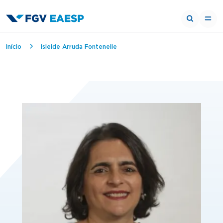
Trilha de navegação
Início
Isleide Arruda Fontenelle