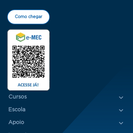
Como chegar
Menu Rodapé 1
Cursos
Escola
Rodapé 2
Apoio