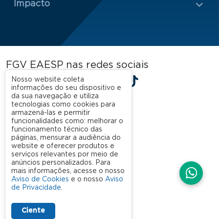
Impacto
FGV EAESP nas redes sociais
LinkedIn
Facebook
Instagram
X
YouTube
Spotify
TikTok
Nosso website coleta
informações do seu dispositivo e
da sua navegação e utiliza
tecnologias como cookies para
armazená-las e permitir
funcionalidades como: melhorar o
funcionamento técnico das
páginas, mensurar a audiência do
website e oferecer produtos e
serviços relevantes por meio de
anúncios personalizados. Para
mais informações, acesse o nosso
Aviso de Cookies
e o nosso
Aviso
de Privacidade
.
Ciente