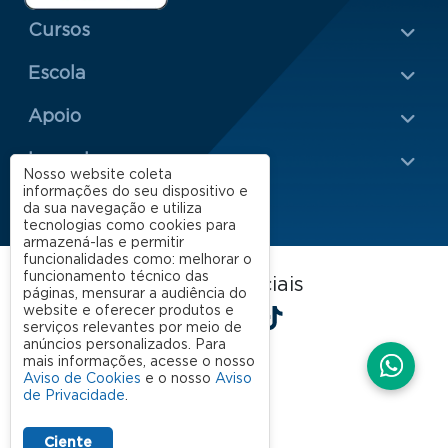
Menu Rodapé 1
Cursos
Escola
Rodapé 2
Apoio
Impacto
Nosso website coleta
informações do seu dispositivo e
da sua navegação e utiliza
tecnologias como cookies para
armazená-las e permitir
funcionalidades como: melhorar o
funcionamento técnico das
FGV EAESP nas redes sociais
páginas, mensurar a audiência do
LinkedIn
Facebook
Instagram
X
YouTube
Spotify
TikTok
website e oferecer produtos e
serviços relevantes por meio de
anúncios personalizados. Para
mais informações, acesse o nosso
Aviso de Cookies
e o nosso
Aviso
de Privacidade
.
Ciente